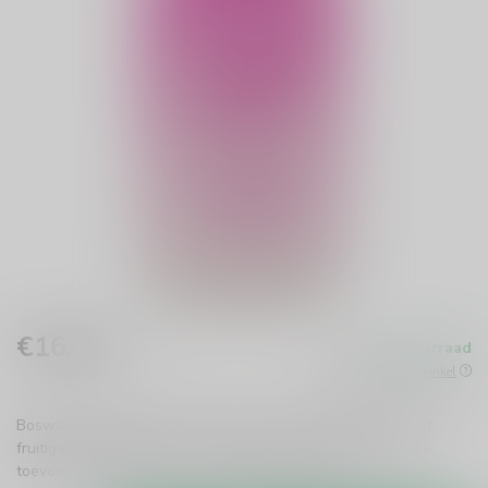
€16,99
Op voorraad
Incl. btw
Beschikbaar in de winkel
Boswandeling Likeur Pink 70cl is een zachte roze likeur met
fruitige en romige tonen. Heerlijk ijskoud, puur of als vrolijke
toevoeging aan desserts en cocktails.
Lees meer
.