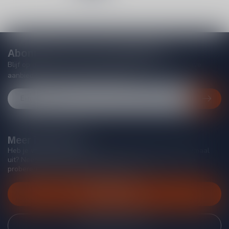
Abonneer je op onze nieuwsbrief
Blijf op de hoogte van acties, nieuwe producten, exclusieve
aanbiedingen en extra klantenkorting!
Meer informatie
Heb je vragen over onze producten of kom je er niet helemaal
uit? Neem gerust contact op met onze klantenservice, we
proberen je zo goed mogelijk te helpen!
Klantenservice
Bekijk onze winkel