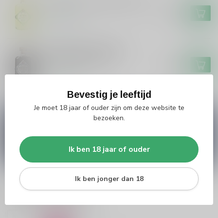
Grouster Limoncello De Siler
€19,99
Op voorraad
Grouster Drop/Salmiak
Skroefwetter 50cl
€16,99
Op voorraad
Bevestig je leeftijd
Je moet 18 jaar of ouder zijn om deze website te
Vragen over dit product?
bezoeken.
Heb je vragen over onze producten of kom je er
niet helemaal uit? Neem gerust contact op met
onze klantenservice
info@silersshop.nl
or
+31
Ik ben 18 jaar of ouder
566 842181
.
Ik ben jonger dan 18
Recent bekeken