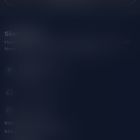
Silersshop.nl
Heb je vragen over je bestelling of kom je er niet helemaal uit?
Neem gerust contact op met onze klantenservice!
Hoofdstraat 86
9001 AN Grou (Friesland)
Nederland
+31 (0) 566 842181
info@silersshop.nl
KVK nummer:
59550309
btw-nummer:
NL002229671B06