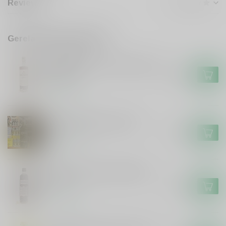
Reviews
Gerelateerde producten
DE CAMPEN
De Campen Friese Suikerbrood
Likeur
€17,99
Op voorraad
De Hunekop Monstershot
€16,99
Op voorraad
Smeerolie honing droplikeur
50cl
€11,99
Op voorraad