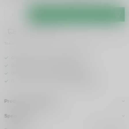
Toevoegen aan winkelwagen
1-3 werkdagen levertijd
Toevoegen om te vergelijken
Deel dit product
GRATIS
verzending vanaf
95 euro
in NL
Officiële leverancier bekende merken
Unieke producten,
voor een scherpe prijs
Flexibele klantenservice en uitgebreide kennis
Productomschrijving
Specificaties