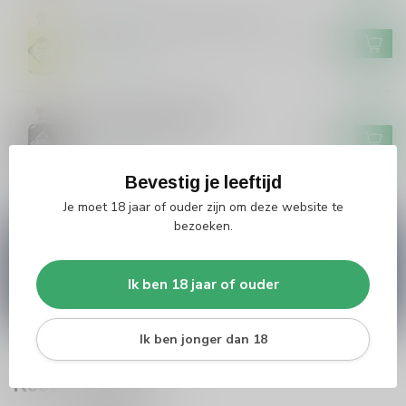
Grouster Limoncello De Siler
€19,99
Op voorraad
Grouster Drop/Salmiak
Skroefwetter 50cl
€16,99
Op voorraad
Bevestig je leeftijd
Je moet 18 jaar of ouder zijn om deze website te
bezoeken.
Vragen over dit product?
Heb je vragen over onze producten of kom je er
niet helemaal uit? Neem gerust contact op met
Ik ben 18 jaar of ouder
onze klantenservice
info@silersshop.nl
or
+31
566 842181
.
Ik ben jonger dan 18
Recent bekeken