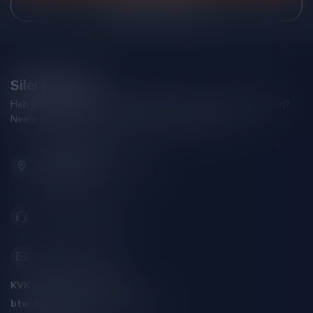
Bekijk onze winkel
Silersshop.nl
Heb je vragen over je bestelling of kom je er niet helemaal uit?
Neem gerust contact op met onze klantenservice!
Hoofdstraat 86
9001 AN Grou (Friesland)
Nederland
+31 (0) 566 842181
info@silersshop.nl
KVK nummer:
59550309
btw-nummer:
NL002229671B06