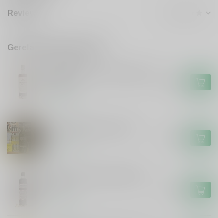
Reviews
Gerelateerde producten
DE CAMPEN
De Campen Friese Suikerbrood
Likeur
€17,99
Op voorraad
De Hunekop Monstershot
€16,99
Op voorraad
Smeerolie honing droplikeur
50cl
€11,99
Op voorraad