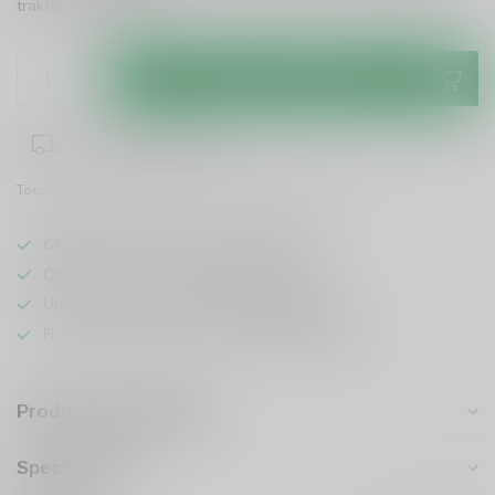
traktatie!
Lees meer
.
Toevoegen aan winkelwagen
1-3 werkdagen levertijd
Toevoegen om te vergelijken
Deel dit product
GRATIS
verzending vanaf
95 euro
in NL
Officiële leverancier bekende merken
Unieke producten,
voor een scherpe prijs
Flexibele klantenservice en uitgebreide kennis
Productomschrijving
Specificaties