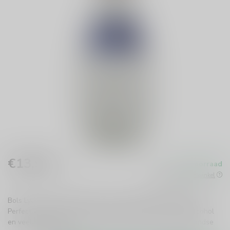
€13,99
Op voorraad
Incl. btw
Beschikbaar in de winkel
Bols Lychee likeur biedt een zoete, fruitige smaakervaring.
Perfect voor feesten of ontspannen avonden, met 17% alcohol
en veelzijdig in cocktails of puur. Geniet van deze Nederlandse