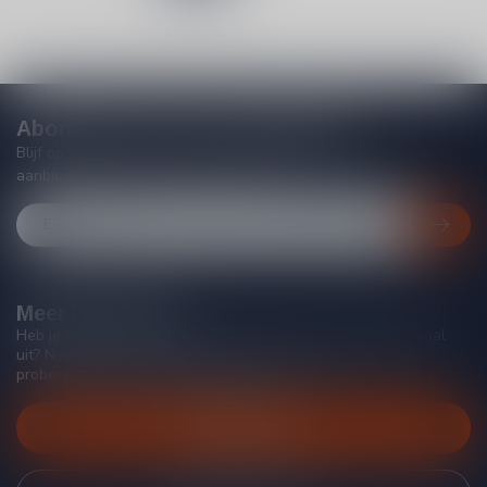
Abonneer je op onze nieuwsbrief
Blijf op de hoogte van acties, nieuwe producten, exclusieve
aanbiedingen en extra klantenkorting!
Meer informatie
Heb je vragen over onze producten of kom je er niet helemaal
uit? Neem gerust contact op met onze klantenservice, we
proberen je zo goed mogelijk te helpen!
Klantenservice