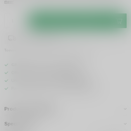
meer
.
Toevoegen aan winkelwagen
1-3 werkdagen levertijd
Toevoegen om te vergelijken
Deel dit product
GRATIS
verzending vanaf
95 euro
in NL
Officiële leverancier bekende merken
Unieke producten,
voor een scherpe prijs
Flexibele klantenservice en uitgebreide kennis
Productomschrijving
Specificaties