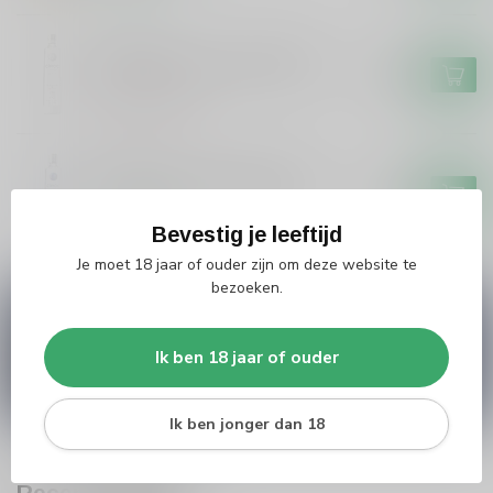
CIROC
Ciroc Ciroc Coconut Vodka
€34,99
Niet op voorraad
CIROC
Ciroc Ciroc Original Vodka
€34,99
Op voorraad
Bevestig je leeftijd
Je moet 18 jaar of ouder zijn om deze website te
bezoeken.
Vragen over dit product?
Heb je vragen over onze producten of kom je er
niet helemaal uit? Neem gerust contact op met
Ik ben 18 jaar of ouder
onze klantenservice
info@silersshop.nl
or
+31
566 842181
.
Ik ben jonger dan 18
Recent bekeken