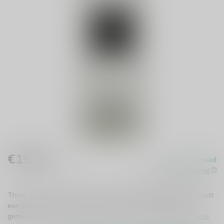
€19,99
Op voorraad
Incl. btw
Beschikbaar in de winkel
Three Sixty Wodka, met zijn elegante diamantvormige fles, biedt
een zachte, milde smaak. Perfect voor elke gelegenheid en
gemaakt met zorg in Duitsland. Geniet van pure verfijning!
Lees