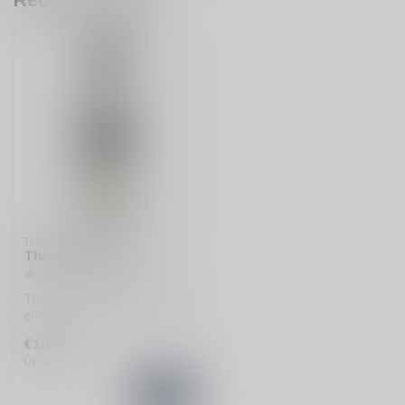
THREE SIXTY
Three Sixty Wodka
Three Sixty Wodka, met zijn
elegante diamantvormige
fles, biedt een zachte, mild...
€19,99
Op voorraad