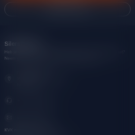
Bekijk onze winkel
Silersshop.nl
Heb je vragen over je bestelling of kom je er niet helemaal uit?
Neem gerust contact op met onze klantenservice!
Hoofdstraat 86
9001 AN Grou (Friesland)
Nederland
+31 (0) 566 842181
info@silersshop.nl
KVK nummer:
59550309