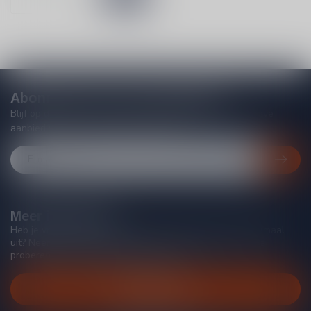
Abonneer je op onze nieuwsbrief
Blijf op de hoogte van acties, nieuwe producten, exclusieve
aanbiedingen en extra klantenkorting!
Meer informatie
Heb je vragen over onze producten of kom je er niet helemaal
uit? Neem gerust contact op met onze klantenservice, we
proberen je zo goed mogelijk te helpen!
Klantenservice