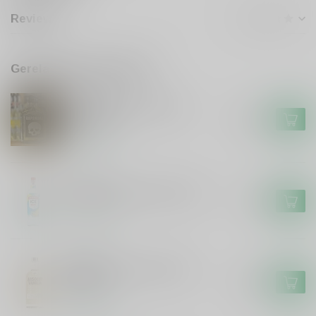
Reviews
Gerelateerde producten
RAPSMOAR
Rapsmoar De Hunekop
Rapsmoar
€12,50
Op voorraad
SMIRNOFF
Smirnoff Smirnoff ICE 70cl
€4,50
Op voorraad
ABSOLUT
Absolut Absolut Vanille
Wodka
€21,99
Op voorraad