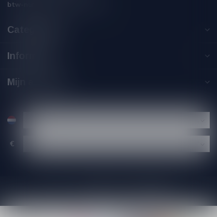
btw-nummer:
NL002229671B06
Categorieën
Informatie
Mijn account
€