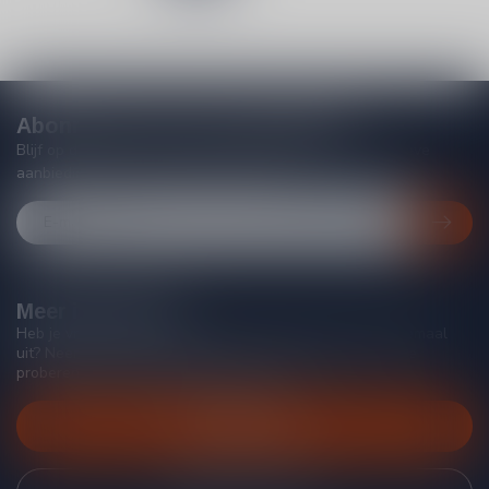
Abonneer je op onze nieuwsbrief
Blijf op de hoogte van acties, nieuwe producten, exclusieve
aanbiedingen en extra klantenkorting!
Meer informatie
Heb je vragen over onze producten of kom je er niet helemaal
uit? Neem gerust contact op met onze klantenservice, we
proberen je zo goed mogelijk te helpen!
Klantenservice