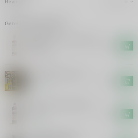
Reviews
Gerelateerde producten
DE CAMPEN
De Campen Friese Suikerbrood
Likeur
€17,99
Niet op voorraad
De Hunekop Monstershot
€16,99
Op voorraad
Smeerolie honing droplikeur
50cl
€11,99
Op voorraad
Grouster Drop/Salmiak