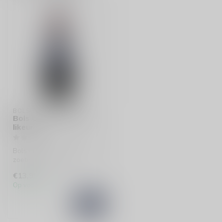
BOLS
Bols Creme de Cassis
likeur
Bols Creme de Cassis is een
zoete, fruitige likeur met
een rijke smaak van zwart...
€13,99
Op voorraad