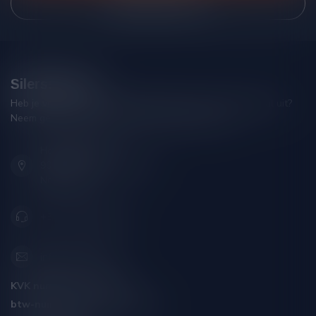
Bekijk onze winkel
Silersshop.nl
Heb je vragen over je bestelling of kom je er niet helemaal uit?
Neem gerust contact op met onze klantenservice!
Hoofdstraat 86
9001 AN Grou (Friesland)
Nederland
+31 (0) 566 842181
info@silersshop.nl
KVK nummer:
59550309
btw-nummer:
NL002229671B06