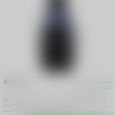
€13,99
Op voorraad
Incl. btw
Beschikbaar in de winkel
Bols Creme de Cassis is een zoete, fruitige likeur met een rijke
smaak van zwarte bessen. Perfect voor cocktails of puur. Voeg
luxe toe aan je drankcollectie!
Lees meer
.