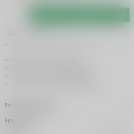
Toevoegen aan winkelwagen
1-3 werkdagen levertijd
Toevoegen om te vergelijken
Deel dit product
GRATIS
verzending vanaf
95 euro
in NL
Officiële leverancier bekende merken
Unieke producten,
voor een scherpe prijs
Flexibele klantenservice en uitgebreide kennis
Productomschrijving
Specificaties