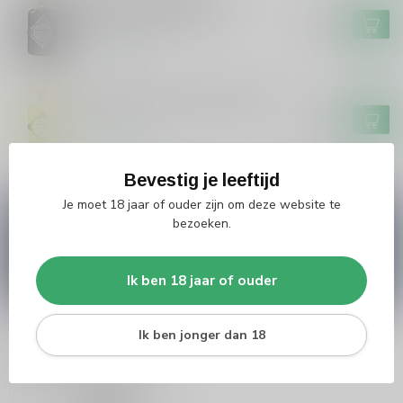
Skroefwetter 50cl
€16,99
Op voorraad
Grouster Limoncello De Siler
€19,99
Op voorraad
Bevestig je leeftijd
Je moet 18 jaar of ouder zijn om deze website te
Vragen over dit product?
bezoeken.
Heb je vragen over onze producten of kom je er
niet helemaal uit? Neem gerust contact op met
onze klantenservice
info@silersshop.nl
or
+31
Ik ben 18 jaar of ouder
566 842181
.
Ik ben jonger dan 18
Recent bekeken