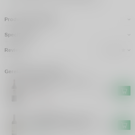
Productomschrijving
Specificaties
Reviews
Gerelateerde producten
Le Bonheur Wine Estate Red
Blend
€13,95
Niet op voorraad
KLEIN FRIESLAND
Klein Friesland Klein Friesland
Merlot Cabernet Sauvignon
€13,49