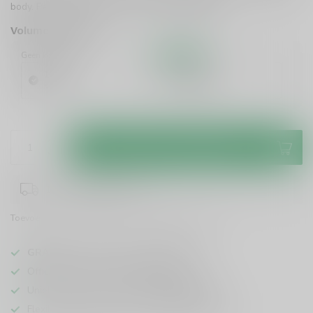
body. Perfect voor elke gelegenheid!
Lees meer
.
Volume voordeel
Geen korting
10%
Korting
1 Stuk
6 Stuks
€7,99
€7,19
/ Stuk
Toevoegen aan winkelwagen
1-3 werkdagen levertijd
Toevoegen om te vergelijken
Deel dit product
GRATIS
verzending vanaf
95 euro
in NL
Officiële leverancier bekende merken
Unieke producten,
voor een scherpe prijs
Flexibele klantenservice en uitgebreide kennis