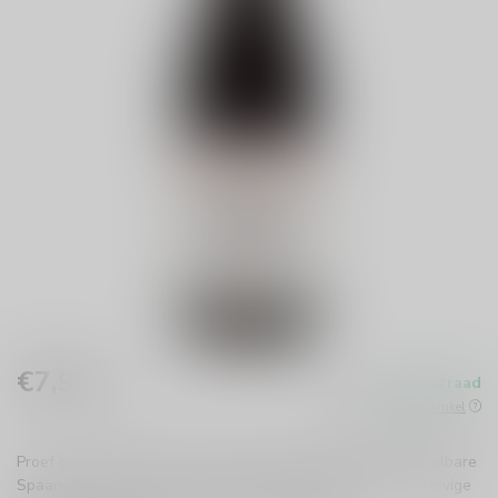
€7,99
Op voorraad
Incl. btw
Beschikbaar in de winkel
Proef de Bodega Pirineos 3404 Merlot/Garnacha: een betaalbare
Spaanse rode wijn met een frisse, fruitige smaak en een stevige