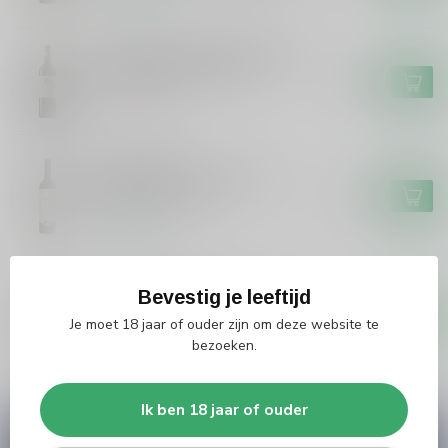
Op voorraad
Le Bonheur Wine Estate ‘The
Manor Meander’ Merlot
€13,95
Niet op voorraad
PIEDEMONTE
Piedemonte Piedemonte
Navarra Reserva
€13,49
Op voorraad
CHATEAU DE VALOIS
Bevestig je leeftijd
Chateau de Valois Chateau de
Valois Pomerol Organic
€45,99
Je moet 18 jaar of ouder zijn om deze website te
bezoeken.
Op voorraad
Ik ben 18 jaar of ouder
Vragen over dit product?