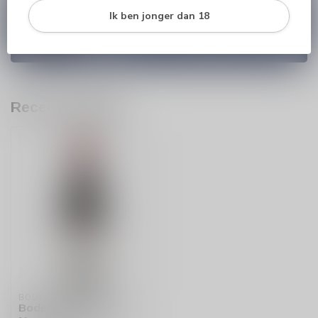
Heb je vragen over onze producten of kom je er
Ik ben jonger dan 18
niet helemaal uit? Neem gerust contact op met
onze klantenservice
info@silersshop.nl
or
+31
566 842181
.
Recent bekeken
BODEGA PIRINEOS
Bodega Pirineos 3404