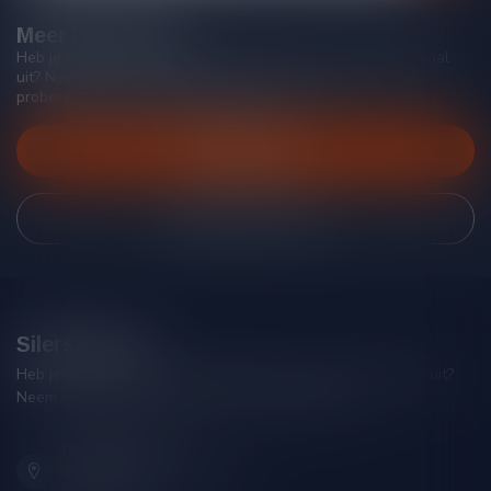
Meer informatie
Heb je vragen over onze producten of kom je er niet helemaal
uit? Neem gerust contact op met onze klantenservice, we
proberen je zo goed mogelijk te helpen!
Klantenservice
Bekijk onze winkel
Silersshop.nl
Heb je vragen over je bestelling of kom je er niet helemaal uit?
Neem gerust contact op met onze klantenservice!
Hoofdstraat 86
9001 AN Grou (Friesland)