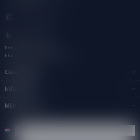
Nederland
+31 (0) 566 842181
info@silersshop.nl
KVK nummer:
59550309
btw-nummer:
NL002229671B06
Categorieën
Informatie
Mijn account