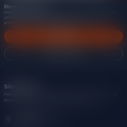
Meer informatie
Heb je vragen over onze producten of kom je er niet helemaal
uit? Neem gerust contact op met onze klantenservice, we
proberen je zo goed mogelijk te helpen!
Klantenservice
Bekijk onze winkel
Silersshop.nl
Heb je vragen over je bestelling of kom je er niet helemaal uit?
Neem gerust contact op met onze klantenservice!
Hoofdstraat 86
9001 AN Grou (Friesland)
Nederland