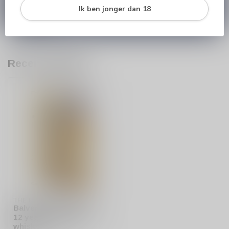
onze klantenservice
info@silersshop.nl
or
+31
Ik ben jonger dan 18
566 842181
.
Recent bekeken
THE BALVENIE
Balvenie Double Wood
12 year single malt
whisky