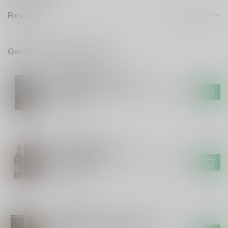
Reviews
Gerelateerde producten
GLENALLACHIE
Glenallachie Meikle Toir
72ppm Peated Speyside The
€154,99
Turbo #2025
Op voorraad
GORDON&MACPHAIL
Gordon&Macphail
Gordon&Macphail's Single
€109,99
Malt 21 years
Niet op voorraad
GLENALLACHIE
Glenallachie Glenallachie 10
years French Oak Single Malt