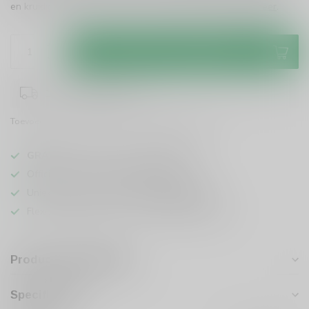
en kruidige diepte. Perfect voor elke gelegenheid!
Lees meer
.
Toevoegen aan winkelwagen
1-3 werkdagen levertijd
Toevoegen om te vergelijken
Deel dit product
GRATIS
verzending vanaf
95 euro
in NL
Officiële leverancier bekende merken
Unieke producten,
voor een scherpe prijs
Flexibele klantenservice en uitgebreide kennis
Productomschrijving
Specificaties