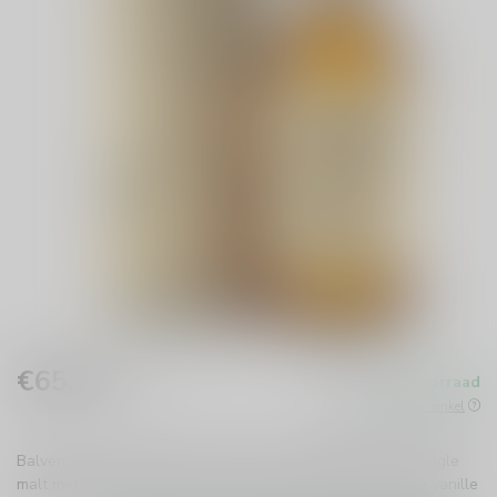
€65,99
Op voorraad
Incl. btw
Beschikbaar in de winkel
Balvenie Double Wood 12 Year is een verfijnde Schotse single
malt met een complex smaakprofiel. Geniet van de zachte vanille