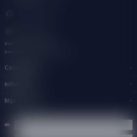
+31 (0) 566 842181
info@silersshop.nl
KVK nummer:
59550309
btw-nummer:
NL002229671B06
Categorieën
Informatie
Mijn account