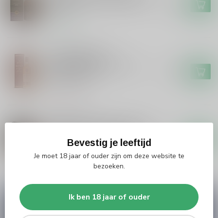
€72,50
whisky
Op voorraad
GORDON&MACPHAIL
Gordon&Macphail
Gordon&Macphail's Single
€42,99
Malt 12 years
Niet op voorraad
GLENALLACHIE
Glenallachie Glenallachie The
Sinteis Series Scottish Virgin
€79,99
Oak & Oloroso Sherry #2
Bevestig je leeftijd
Je moet 18 jaar of ouder zijn om deze website te
Op voorraad
bezoeken.
Ik ben 18 jaar of ouder
Vragen over dit product?
Heb je vragen over onze producten of kom je er
niet helemaal uit? Neem gerust contact op met