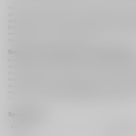
Wat Torres Jaime bijzonder maakt, is de combinatie van aristocra
rijkdom. Denk aan tonen van vanille, walnoot, bloemen, pruim, c
zijdezachte structuur. Daardoor voelt deze brandy rijk, maar nooi
Brandy
vormt Jaime een overtuigende stap omhoog: luxer, complexe
voor liefhebbers die normaal tussen
cognac
en brandy vergelijken
Spaanse signatuur en elegante houtopbouw.
Smaak, serveermoment en cadeauwaarde
In het glas komt Torres Jaime 30 jaar het mooist tot zijn recht o
diner. De neus is breed en verfijnd, met hout, gedroogd fruit en z
fluwelige smaak met noten, vanille, pruim en een lange, harmonie
feestelijke gelegenheden, zakelijke geschenken of de liefhebber d
speciale momenten. Dankzij zijn luxe uitstraling en volwassen sm
te geven, eventueel met
geschenkverpakking
. Wie zoekt naar ee
Torres Jaime voor een stijlvol en inhoudelijk overtuigend product.
Specificaties
EAN Code
841011300015