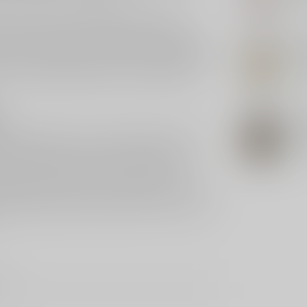
Op 
tische finesse en uitgesproken aromatische
eder en sandelhout, steeds gedragen door een
OS
t log aan. Voor wie al vertrouwd is met
Torres 10
Os
r en duidelijk bedoeld voor rustig genieten. Ook
, is dit een interessante keuze door de eigen
Op 
VE
Ve
p kamertemperatuur, in een rustig moment na het
achte specerijen. In de mond volgt een ronde,
Op 
uze afdronk. Dat maakt deze fles ideaal voor
ie thuis een topfles in huis wil hebben voor
aakprofiel is dit ook een sterke keuze om cadeau
n premium Spaanse brandy met klasse, kiest met
6