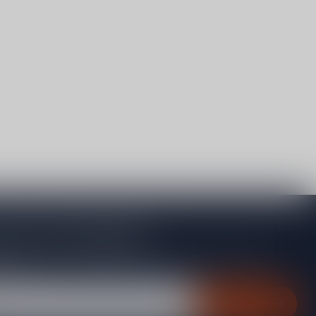
je op onze nieuwsbrief
gte van acties, nieuwe producten, exclusieve aanbiedingen en
rting!
Abonneer