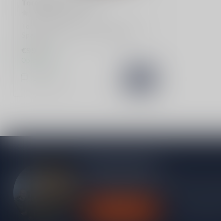
Torres Jaime 30 jaar
Torres Jaime 30 jaar is een exclusieve
Spaanse brandy met soleradiepgang,
elegan...
€99,99
Op voorraad
Vergelijk
Meer informatie
Heb je vragen over onze producten of kom j
contact op met onze klantenservice, we pro
Klantenservice
Bekijk onze