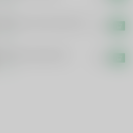
voorraad
BORNE
borne Osborne Veterano Brandy Solera
€16,49
voorraad
CCHIA
cchia Vecchia Romagna Brandy
€19,99
voorraad