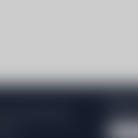
Abonneer 
e er niet helemaal uit? Neem gerust
Blijf op de hoo
beren je zo goed mogelijk te helpen!
extra klantenko
 winkel