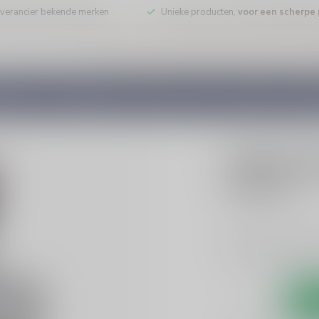
leverancier bekende merken
Unieke producten,
voor een scherpe p
DE WIJN
PORT/DESSERT
WHISKY
RUM
COGNAC
GEDI
TORRES
Torres To
€99,99
Incl. bt
Torres Jaime 30 jaa
en luxe tonen van va