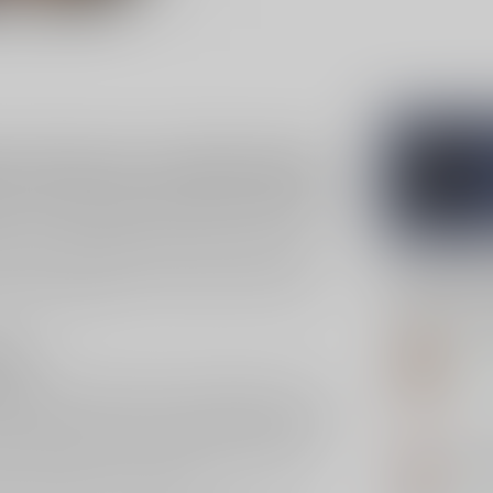
se brandy met verfijnde diepte
s van luxe, rijpingscomplexiteit en mediterrane
met een duidelijk verfijnde signatuur. In geur en
uit, fijne houtinvloed en een warme, fluwelige
er aan als de koper die op zoek is naar een
Gerelatee
gwaardige
brandy
is Torres Jaime een naam met
Co
ime
Op 
amilie-identiteit. De Jaime-uitdrukking is een
symbool voor prestige en vakmanschap. Officiële
rellada-druiven en dat de rijping plaatsvindt
AS
 rechtlijnige stijl op, maar juist een gelaagd
Asb
e, zachtheid en complexiteit.