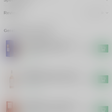
Specificaties
Reviews
Gerelateerde producten
GLENMORANGIE
Glenmorangie Glenmorangie
18 years Extremely Rare
€119,99
Op voorraad
SIGNATORY
Signatory Signatory Vintage
100 Proof Ben Nevis 2014 #63
€49,99
Op voorraad
MACALLAN
Macallan Macallan A Night On
Earth The First Light 2025
€119,95