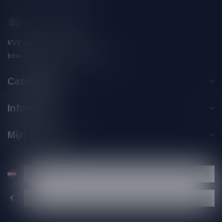
info@silersshop.nl
KVK nummer:
59550309
btw-nummer:
NL002229671B06
Categorieën
Informatie
Mijn account
€