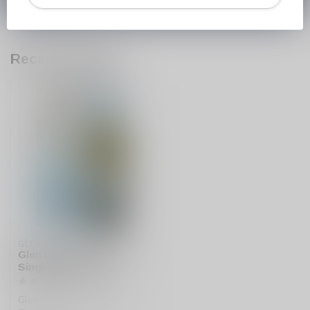
Recent bekeken
GLEN DEVERON
Glen Deveron 12 years
Single Malt whisky
Glen Deveron 12 years