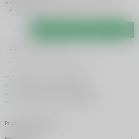
een rustige avond of een gezellige bijeenkomst. Proef de
Highlands!
Lees meer
.
Toevoegen aan winkelwagen
1-3 werkdagen levertijd
Toevoegen om te vergelijken
Deel dit product
GRATIS
verzending vanaf
95 euro
in NL
Officiële leverancier bekende merken
Unieke producten,
voor een scherpe prijs
Flexibele klantenservice en uitgebreide kennis
Productomschrijving