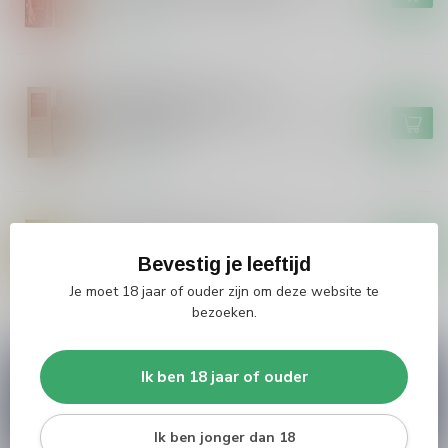
Op voorraad
MACALLAN
Macallan Macallan The
Harmony Collection Intense
€159,99
Arabica 2022
Op voorraad
MACALLAN
Macallan Macallan The
Harmony Collection Jing 2025
€182,99
Bevestig je leeftijd
Op voorraad
Je moet 18 jaar of ouder zijn om deze website te
bezoeken.
Vragen over dit product?
Ik ben 18 jaar of ouder
Heb je vragen over onze producten of kom je er
niet helemaal uit? Neem gerust contact op met
onze klantenservice
info@silersshop.nl
or
+31
Ik ben jonger dan 18
566 842181
.