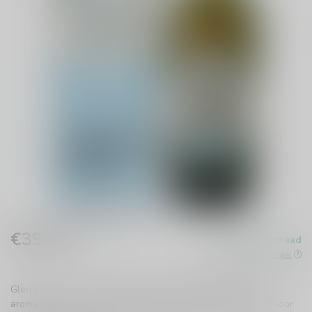
€39,99
Op voorraad
Incl. btw
Beschikbaar in de winkel
Glen Deveron 12 years Single Malt whisky biedt een rijke,
aromatische ervaring met hints van fruit en honing. Perfect voor