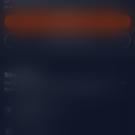
uit? Neem gerust contact op met onze klantenservice, we
proberen je zo goed mogelijk te helpen!
Klantenservice
Bekijk onze winkel
Silersshop.nl
Heb je vragen over je bestelling of kom je er niet helemaal uit?
Neem gerust contact op met onze klantenservice!
Hoofdstraat 86
9001 AN Grou (Friesland)
Nederland
+31 (0) 566 842181