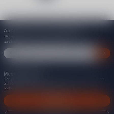
Abonneer je op onze nieuwsbrief
Blijf op de hoogte van acties, nieuwe producten, exclusieve
aanbiedingen en extra klantenkorting!
Meer informatie
Heb je vragen over onze producten of kom je er niet helemaal
uit? Neem gerust contact op met onze klantenservice, we
proberen je zo goed mogelijk te helpen!
Klantenservice