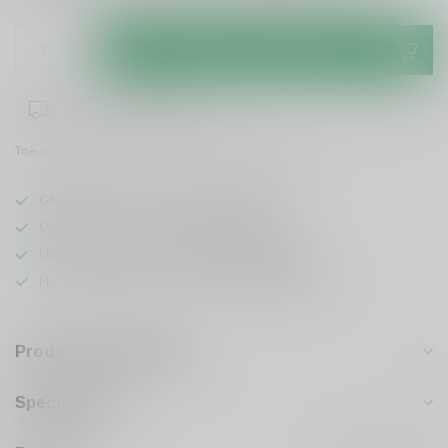
Toevoegen aan winkelwagen
1-3 werkdagen levertijd
Toevoegen om te vergelijken
Deel dit product
GRATIS
verzending vanaf
95 euro
in NL
Officiële leverancier bekende merken
Unieke producten,
voor een scherpe prijs
Flexibele klantenservice en uitgebreide kennis
Productomschrijving
Specificaties