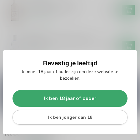
NOBELTJE
Nobeltje Nobeltje Gin
€32,99
Op voorraad
MARE
Mare Gin Mare Mediterranean
70cl
€39,99
Op voorraad
Bevestig je leeftijd
Je moet 18 jaar of ouder zijn om deze website te
bezoeken.
Vragen over dit product?
Heb je vragen over onze producten of kom je er
niet helemaal uit? Neem gerust contact op met
Ik ben 18 jaar of ouder
onze klantenservice
info@silersshop.nl
or
+31
566 842181
.
Ik ben jonger dan 18
Recent bekeken