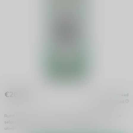
€28,99
Op voorraad
Incl. btw
Beschikbaar in de winkel
Rutte Celery Gin is een verfrissende, kruidige gin met subtiele
selderijtonen. Perfect voor elke gin-liefhebber. Ontdek deze
unieke Nederlandse creatie van Rutte!
Lees meer
.