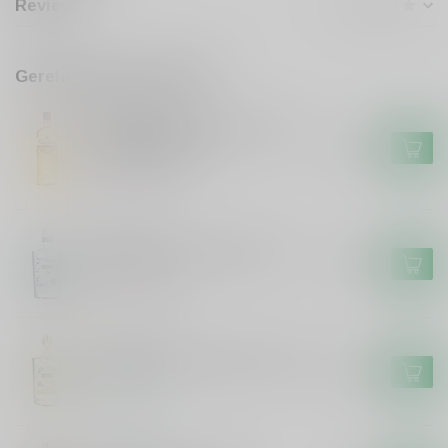
Reviews
Gerelateerde producten
GORDONS
Gordons Gordon's Tropical
Passionfruit Gin
€17,99
Niet op voorraad
ANTIDOTE
Antidote Antidote 0.0 Gin
€14,99
Niet op voorraad
ANTIDOTE
Antidote Antidote Citron Gin
€24,99
Op voorraad