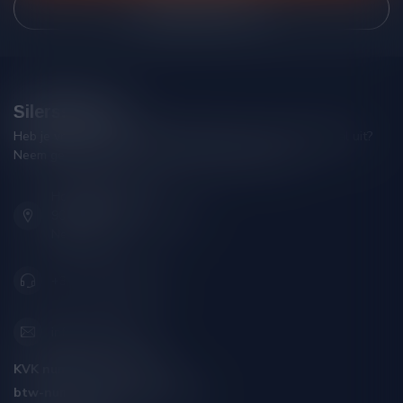
Bekijk onze winkel
Silersshop.nl
Heb je vragen over je bestelling of kom je er niet helemaal uit?
Neem gerust contact op met onze klantenservice!
Hoofdstraat 86
9001 AN Grou (Friesland)
Nederland
+31 (0) 566 842181
info@silersshop.nl
KVK nummer:
59550309
btw-nummer:
NL002229671B06