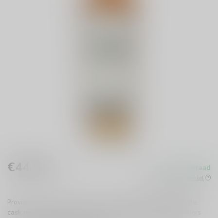
€44,99
Op voorraad
Incl. btw
Beschikbaar in de winkel
Proviand Whisky uit Grou is een unieke, zwaar geturfd single
cask met een intense rokerige smaak. Perfect voor liefhebbers