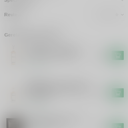
Specificaties
Reviews
Gerelateerde producten
PROVIAND
Proviand Proviand Whisky
Oloroso Sherry 48% #1.4
€59,99
Op voorraad
PROVIAND
Proviand Proviand Whisky uit
Grou Oloroso Sherry Cask #1.4
€21,99
Peated 20CL
Op voorraad
Whiskyproeverij Proviand 3
tubes met venster
€19,99