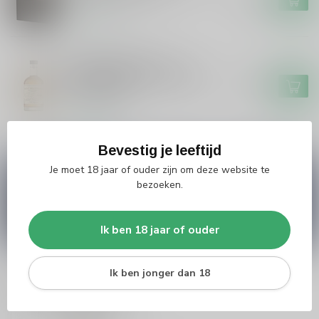
Op voorraad
SAINT BRANDARIUS
Saint Brandarius Saint
Brandarius Islay of Schylge
€39,99
The Original
Op voorraad
Bevestig je leeftijd
Je moet 18 jaar of ouder zijn om deze website te
Vragen over dit product?
bezoeken.
Heb je vragen over onze producten of kom je er
niet helemaal uit? Neem gerust contact op met
onze klantenservice
info@silersshop.nl
or
+31
566 842181
.
Ik ben 18 jaar of ouder
Ik ben jonger dan 18
Recent bekeken