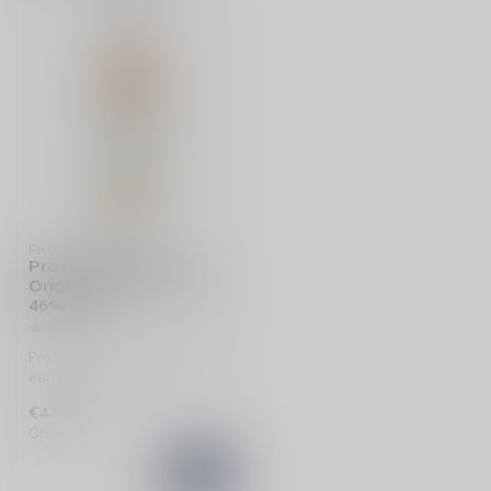
PROVIAND
Proviand Whisky The
Original Bourbon Cask
46% #2
Proviand Whisky uit Grou is
een unieke, zwaar geturfd
single cask met een intens...
€44,99
Op voorraad