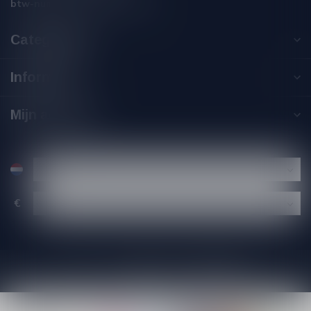
btw-nummer:
NL002229671B06
Categorieën
Informatie
Mijn account
€