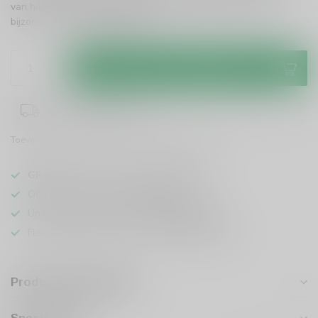
van hoogwaardige Nederlandse whisky. Geniet van deze
bijzondere ervaring!
Lees meer
.
Toevoegen aan winkelwagen
1-3 werkdagen levertijd
Toevoegen om te vergelijken
Deel dit product
GRATIS
verzending vanaf
95 euro
in NL
Officiële leverancier bekende merken
Unieke producten,
voor een scherpe prijs
Flexibele klantenservice en uitgebreide kennis
Productomschrijving