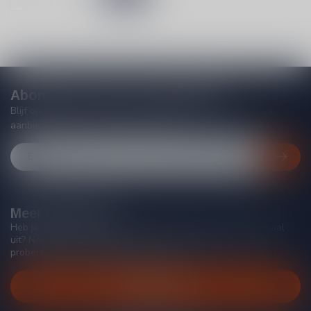
Abonneer je op onze nieuwsbrief
Blijf op de hoogte van acties, nieuwe producten, exclusieve
aanbiedingen en extra klantenkorting!
Meer informatie
Heb je vragen over onze producten of kom je er niet helemaal
uit? Neem gerust contact op met onze klantenservice, we
proberen je zo goed mogelijk te helpen!
Klantenservice