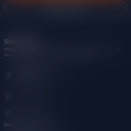
Bekijk onze winkel
Silersshop.nl
Heb je vragen over je bestelling of kom je er niet helemaal uit?
Neem gerust contact op met onze klantenservice!
Hoofdstraat 86
9001 AN Grou (Friesland)
Nederland
+31 (0) 566 842181
info@silersshop.nl
KVK nummer:
59550309