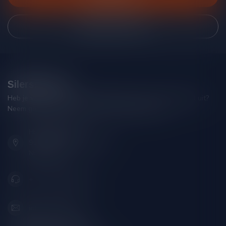
Bekijk onze winkel
Silersshop.nl
Heb je vragen over je bestelling of kom je er niet helemaal uit?
Neem gerust contact op met onze klantenservice!
Hoofdstraat 86
9001 AN Grou (Friesland)
Nederland
+31 (0) 566 842181
info@silersshop.nl