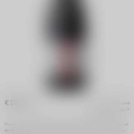
€10,95
Niet op voorraad
Incl. btw
Beschikbaar in de winkel
Proef de Ogier Ventoux Rhone, een heerlijke Franse rode wijn uit
de Rhone streek. Met een complexe smaak en uitstekende prijs-