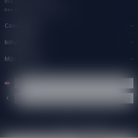
KVK nummer:
59550309
btw-nummer:
NL002229671B06
Categorieën
Informatie
Mijn account
€