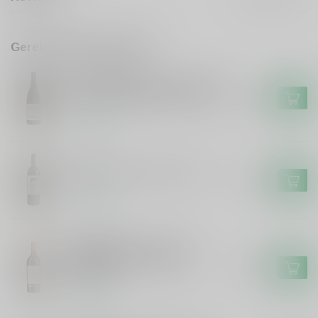
Gerelateerde producten
KLEIN FRIESLAND
Klein Friesland Friesland Broer
& Suster Stellenbosch shiraz
€16,50
Op voorraad
FRISON
Frison El Toro Frison Tinto
€6,99
Op voorraad
VARVAGLIONE
Varvaglione Varvaglione
Sorgea Primitivo, Syrah,
€15,99
Cabernet
Op voorraad