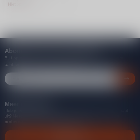
Niet op voorraad
Abonneer je op onze nieuwsbrief
Blijf op de hoogte van acties, nieuwe producten, exclusieve
aanbiedingen en extra klantenkorting!
Meer informatie
Heb je vragen over onze producten of kom je er niet helemaal
uit? Neem gerust contact op met onze klantenservice, we
proberen je zo goed mogelijk te helpen!
Klantenservice