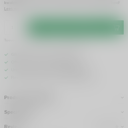
kwaliteitverhouding is deze wijn perfect voor elke gelegenheid!
Lees meer
.
Toevoegen aan winkelwagen
Toevoegen om te vergelijken
Deel dit product
GRATIS
verzending vanaf
95 euro
in NL
Officiële leverancier bekende merken
Unieke producten,
voor een scherpe prijs
Flexibele klantenservice en uitgebreide kennis
Productomschrijving
Specificaties
Reviews