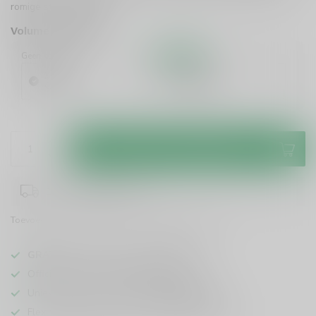
romige stijl.
Lees meer
.
Volume voordeel
Geen korting
10%
Korting
1 Stuk
6 Stuks
€26,99
€24,29
/ Stuk
Toevoegen aan winkelwagen
1-3 werkdagen levertijd
Toevoegen om te vergelijken
Deel dit product
GRATIS
verzending vanaf
95 euro
in NL
Officiële leverancier bekende merken
Unieke producten,
voor een scherpe prijs
Flexibele klantenservice en uitgebreide kennis