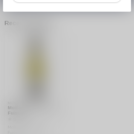
Recent bekeken
MOILLARD-GRIVOT
Moillard Grivot Pouilly
Fuisse
Moillard Grivot Pouilly
Fuisse is een elegante