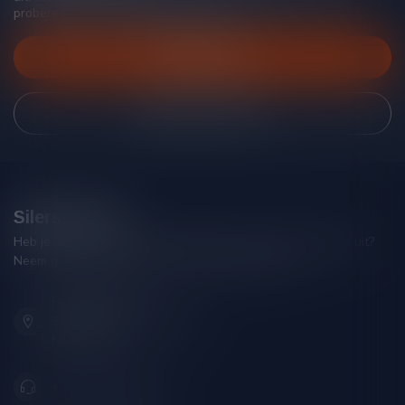
proberen je zo goed mogelijk te helpen!
Klantenservice
Bekijk onze winkel
Silersshop.nl
Heb je vragen over je bestelling of kom je er niet helemaal uit?
Neem gerust contact op met onze klantenservice!
Hoofdstraat 86
9001 AN Grou (Friesland)
Nederland
+31 (0) 566 842181