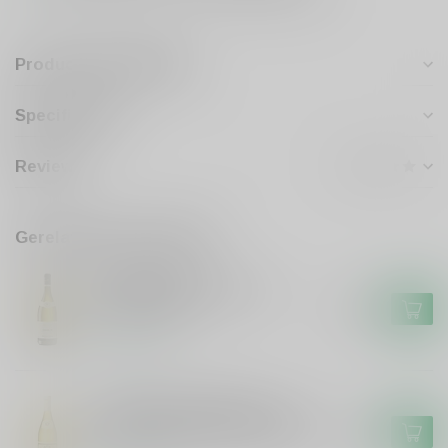
Productomschrijving
Specificaties
Reviews
Gerelateerde producten
MOILLARD-GRIVOT
Moillard-Grivot Moillard
Grivot Chablis
€20,99
Op voorraad
LOUIS JADOT BOURGOGNE
Louis Jadot Bourgogne Louis
Jadot Bourgogne Chardonnay
€27,99