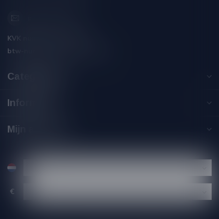
info@silersshop.nl
KVK nummer:
59550309
btw-nummer:
NL002229671B06
Categorieën
Informatie
Mijn account
€