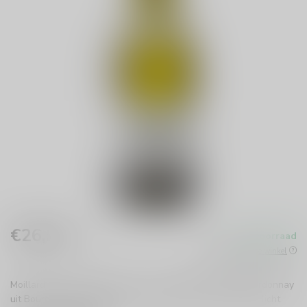
€26,99
Op voorraad
Incl. btw
Beschikbaar in de winkel
Moillard Grivot Pouilly Fuisse is een elegante Franse Chardonnay
uit Bourgogne met rijp fruit, frisse zuren en een verfijnde, licht