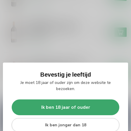
Op voorraad
VARVAGLIONE
Varvaglione Varvaglione
Sorgea Primitivo, Syrah,
€15,99
Cabernet
Op voorraad
DOMAINE LES HAUTES CANCES
Domaine Les Hautes Cances
Domaine Hautes Cances
€18,99
Cairanne Rouge
Bevestig je leeftijd
Je moet 18 jaar of ouder zijn om deze website te
Op voorraad
bezoeken.
Ik ben 18 jaar of ouder
Vragen over dit product?
Heb je vragen over onze producten of kom je er
niet helemaal uit? Neem gerust contact op met
Ik ben jonger dan 18
onze klantenservice
info@silersshop.nl
or
+31
566 842181
.