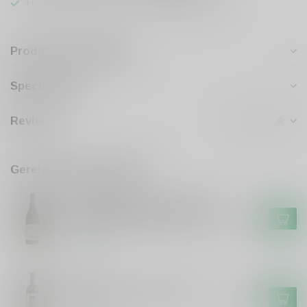
Flexibele klantenservice en uitgebreide kennis
Productomschrijving
Specificaties
Reviews
Gerelateerde producten
KLEIN FRIESLAND
Klein Friesland Friesland Broer
& Suster Stellenbosch shiraz
€16,50
Op voorraad
FRISON
Frison El Toro Frison Tinto
€6,99