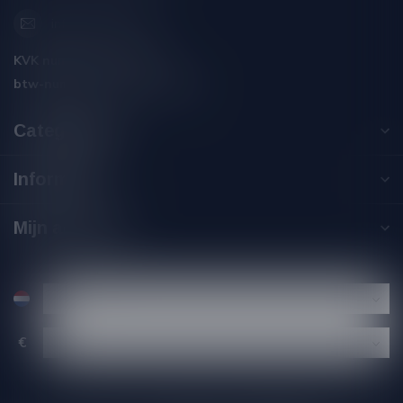
info@silersshop.nl
KVK nummer:
59550309
btw-nummer:
NL002229671B06
Categorieën
Informatie
Mijn account
€