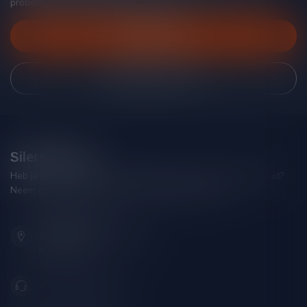
proberen je zo goed mogelijk te helpen!
Klantenservice
Bekijk onze winkel
Silersshop.nl
Heb je vragen over je bestelling of kom je er niet helemaal uit?
Neem gerust contact op met onze klantenservice!
Hoofdstraat 86
9001 AN Grou (Friesland)
Nederland
+31 (0) 566 842181