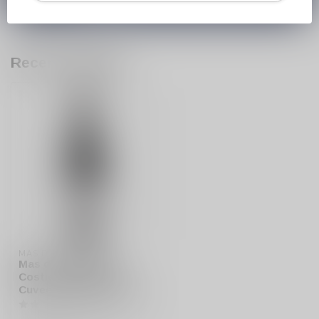
Recent bekeken
MAS DE BRESSADES
Mas de Bressades
Costieres de Nimes
Cuvee Tradition Rouge