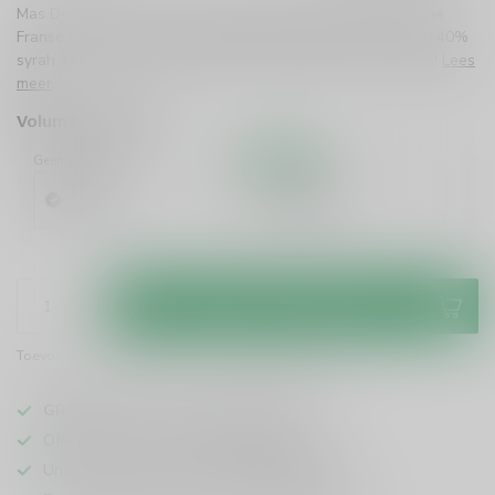
Mas De Bressades Cuvee Tradition Rouge is een biologische
Franse rode wijn met een rijke blend van 60% grenache en 40%
syrah. Geniet van volle smaken van rijpe bessen en kruiden!
Lees
meer
.
Volume voordeel
Geen korting
10%
Korting
1 Stuk
6 Stuks
€13,99
€12,59
/ Stuk
Toevoegen aan winkelwagen
Toevoegen om te vergelijken
Deel dit product
GRATIS
verzending vanaf
95 euro
in NL
Officiële leverancier bekende merken
Unieke producten,
voor een scherpe prijs