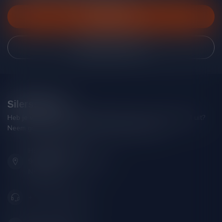
Klantenservice
Bekijk onze winkel
Silersshop.nl
Heb je vragen over je bestelling of kom je er niet helemaal uit?
Neem gerust contact op met onze klantenservice!
Hoofdstraat 86
9001 AN Grou (Friesland)
Nederland
+31 (0) 566 842181