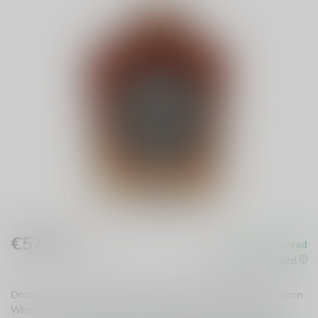
€57,99
Op voorraad
Incl. btw
Beschikbaar in de winkel
Ontdek de unieke smaak van Jack Daniels Single Barrel Bourbon
Whiskey. Rijk, vol en perfect in balans met subtiele rokerige