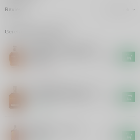
Reviews
Gerelateerde producten
FOUR ROSES
Four Roses Four Roses Small
Batch Barrel Strength 2025
€219,99
Release
Niet op voorraad
WOODFORD RESERVE
Woodford Reserve Woodford
Reserve Bourbon Whiskey
€44,99
Op voorraad
BULLEIT
Bulleit Bulleit Bourbon
Whisky
€29,99