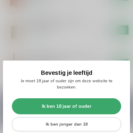
Op voorraad
Heaven's Door Tennessee
Bourbon 42%
€67,99
Op voorraad
MICHTERS
Michters Michters Small Batch
Bourbon Whiskey
€64,99
Bevestig je leeftijd
Op voorraad
Je moet 18 jaar of ouder zijn om deze website te
bezoeken.
Vragen over dit product?
Heb je vragen over onze producten of kom je er
Ik ben 18 jaar of ouder
niet helemaal uit? Neem gerust contact op met
onze klantenservice
info@silersshop.nl
or
+31
566 842181
.
Ik ben jonger dan 18