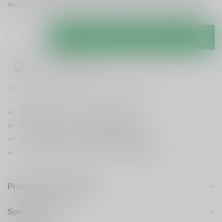
tonen. Een ware traktatie voor whiskyliefhebbers!
Lees meer
.
Toevoegen aan winkelwagen
1-3 werkdagen levertijd
Toevoegen om te vergelijken
Deel dit product
GRATIS
verzending vanaf
95 euro
in NL
Officiële leverancier bekende merken
Unieke producten,
voor een scherpe prijs
Flexibele klantenservice en uitgebreide kennis
Productomschrijving
Specificaties