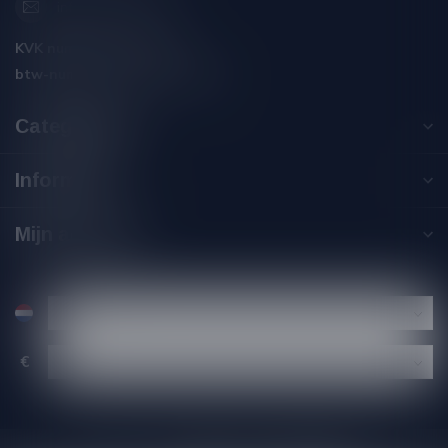
info@silersshop.nl
KVK nummer:
59550309
btw-nummer:
NL002229671B06
Categorieën
Informatie
Mijn account
€