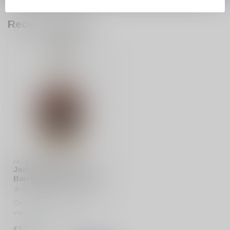
Recent bekeken
JACK DANIELS
Jack Daniels Single
Barrel Bourbon Whiskey
Ontdek de unieke smaak
van Jack Daniels Single
Barrel Bourbon Whiskey.
€57,99