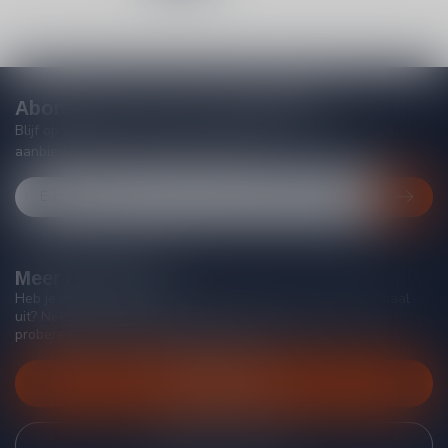
Abonneer je op onze nieuwsbrief
Blijf op de hoogte van acties, nieuwe producten, exclusieve
aanbiedingen en extra klantenkorting!
Meer informatie
Heb je vragen over onze producten of kom je er niet helemaal
uit? Neem gerust contact op met onze klantenservice, we
proberen je zo goed mogelijk te helpen!
Klantenservice
Bekijk onze winkel