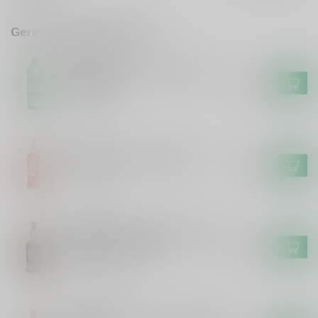
Gerelateerde producten
NAVIMER
Navimer Navimer Alcool Pur
96% 100cl
€36,99
Op voorraad
BRUGAL
Brugal Brugal Anejo Rum
€21,99
Op voorraad
HAZELBURN
Hazelburn Hazelburn 10 years
Single Malt #25/174
€69,99
Niet op voorraad
DE CAMPEN