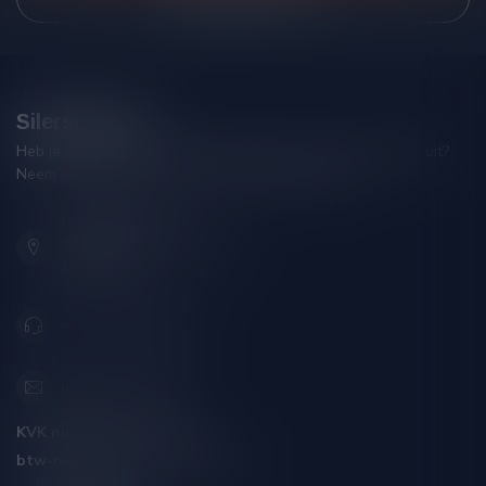
Silersshop.nl
Heb je vragen over je bestelling of kom je er niet helemaal uit?
Neem gerust contact op met onze klantenservice!
Hoofdstraat 86
9001 AN Grou (Friesland)
Nederland
+31 (0) 566 842181
info@silersshop.nl
KVK nummer:
59550309
btw-nummer:
NL002229671B06