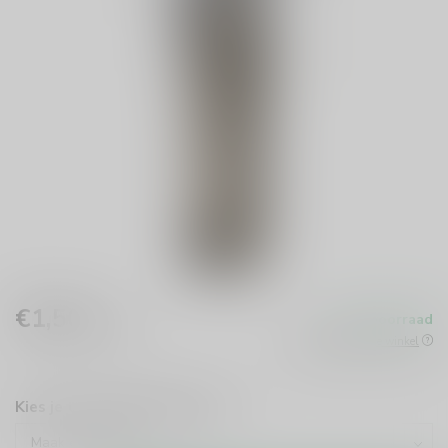
€1,50
Op voorraad
Incl. btw
Beschikbaar in de winkel
Kies je type inpakmateriaal::
*