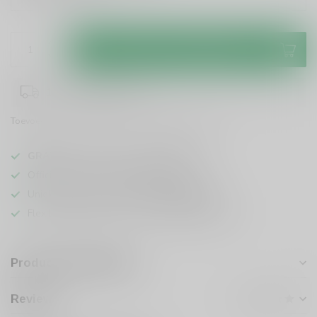
Toevoegen aan winkelwagen
1-3 werkdagen levertijd
Toevoegen om te vergelijken
Deel dit product
GRATIS
verzending vanaf
95 euro
in NL
Officiële leverancier bekende merken
Unieke producten,
voor een scherpe prijs
Flexibele klantenservice en uitgebreide kennis
Productomschrijving
Reviews