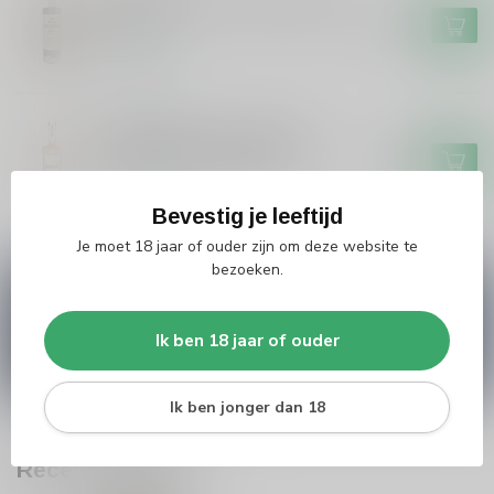
De Campen Friese Suikerbrood
Likeur
€17,99
Op voorraad
PROVIAND
Proviand Proviand Whisky
Oloroso Sherry 48% #1.4
€59,99
Op voorraad
Bevestig je leeftijd
Je moet 18 jaar of ouder zijn om deze website te
bezoeken.
Vragen over dit product?
Heb je vragen over onze producten of kom je er
niet helemaal uit? Neem gerust contact op met
Ik ben 18 jaar of ouder
onze klantenservice
info@silersshop.nl
or
+31
566 842181
.
Ik ben jonger dan 18
Recent bekeken