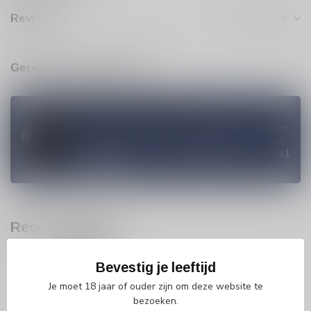
Reviews
Gerelateerde producten
Vragen over dit product?
Heb je vragen over onze producten of kom je er
niet helemaal uit? Neem gerust contact op met
onze klantenservice
info@silersshop.nl
or
+31
566 842181
.
Recent bekeken
Bevestig je leeftijd
Je moet 18 jaar of ouder zijn om deze website te
bezoeken.