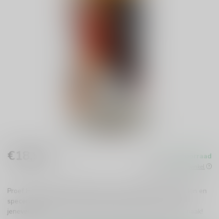
€18,99
Op voorraad
Incl. btw
Beschikbaar in de winkel
Proef Hooghoudt Spiced Jenever: een unieke mix van kruiden en
specerijen met een zachte jeneverbasis. Perfect voor elke
jeneverliefhebber. Ontdek de authentieke Nederlandse smaak!