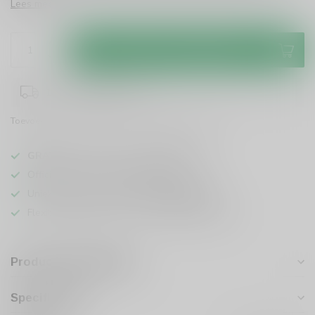
Lees meer
.
Toevoegen aan winkelwagen
1-3 werkdagen levertijd
Toevoegen om te vergelijken
Deel dit product
GRATIS
verzending vanaf
95 euro
in NL
Officiële leverancier bekende merken
Unieke producten,
voor een scherpe prijs
Flexibele klantenservice en uitgebreide kennis
Productomschrijving
Specificaties