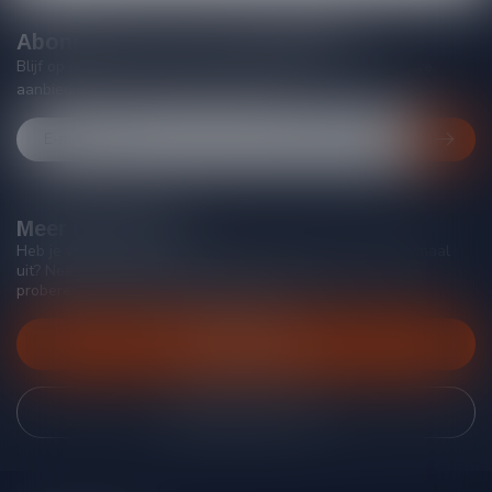
Abonneer je op onze nieuwsbrief
Blijf op de hoogte van acties, nieuwe producten, exclusieve
aanbiedingen en extra klantenkorting!
Meer informatie
Heb je vragen over onze producten of kom je er niet helemaal
uit? Neem gerust contact op met onze klantenservice, we
proberen je zo goed mogelijk te helpen!
Klantenservice
Bekijk onze winkel