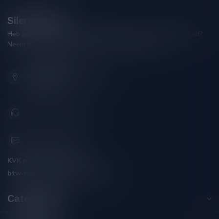
Silersshop.nl
Heb je vragen over je bestelling of kom je er niet helemaal uit?
Neem gerust contact op met onze klantenservice!
Hoofdstraat 86
9001 AN Grou (Friesland)
Nederland
+31 (0) 566 842181
info@silersshop.nl
KVK nummer:
59550309
btw-nummer:
NL002229671B06
Categorieën