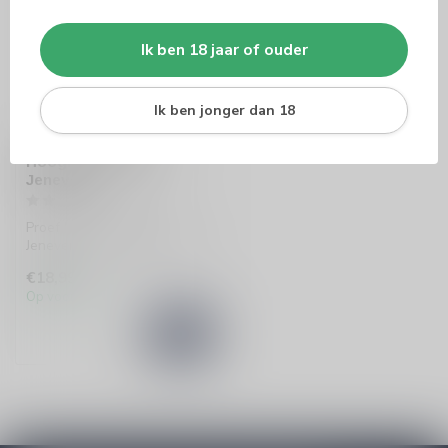
Ik ben 18 jaar of ouder
Ik ben jonger dan 18
HOOGHOUDT
Hooghoudt Spiced
Jenever
Proef Hooghoudt Spiced
Jenever: een unieke mix van
kruiden en specerijen met
€18,99
een...
Op voorraad