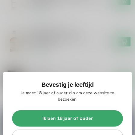
Peated 20CL
Op voorraad
SAINT BRANDARIUS
Saint Brandarius Saint
Brandarius Islay of Schylge
€39,99
The Original
Op voorraad
OERFRYSK
Oerfrysk Oerfrysk Single Malt
2025 Editie 3
€54,99
Bevestig je leeftijd
Niet op voorraad
Je moet 18 jaar of ouder zijn om deze website te
bezoeken.
Vragen over dit product?
Ik ben 18 jaar of ouder
Heb je vragen over onze producten of kom je er
niet helemaal uit? Neem gerust contact op met
onze klantenservice
info@silersshop.nl
or
+31