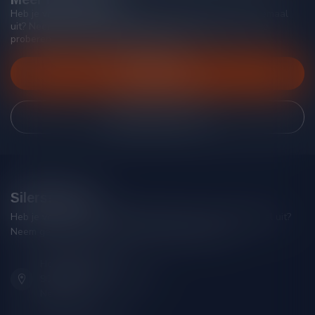
Heb je vragen over onze producten of kom je er niet helemaal
uit? Neem gerust contact op met onze klantenservice, we
proberen je zo goed mogelijk te helpen!
Klantenservice
Bekijk onze winkel
Silersshop.nl
Heb je vragen over je bestelling of kom je er niet helemaal uit?
Neem gerust contact op met onze klantenservice!
Hoofdstraat 86
9001 AN Grou (Friesland)
Nederland