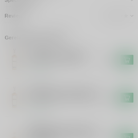
Specificaties
Reviews
Gerelateerde producten
PROVIAND
Proviand Proviand Whisky
Oloroso Sherry 48% #1.4
€59,99
Op voorraad
PROVIAND
Proviand Proviand Whisky The
Original Bourbon Cask 46% #2
€44,99
Op voorraad
PROVIAND
Proviand Proviand Whisky uit
Grou Oloroso Sherry Cask #1.4
€21,99