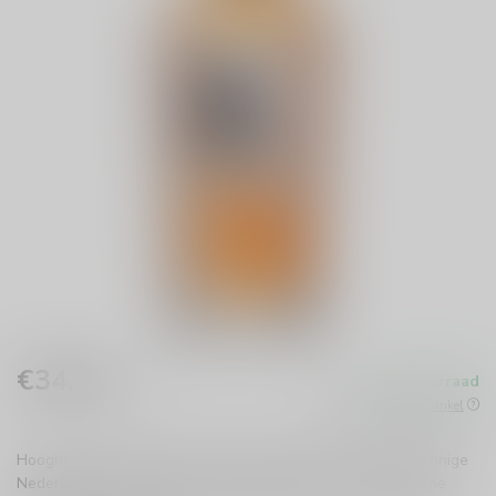
€34,99
Op voorraad
Incl. btw
Beschikbaar in de winkel
Hooghoudt Single Grain 5 Years Beer Barrel is een eigenzinnige
Nederlandse whisky (46%) die 5 jaar rijpte in ex Barley Wine