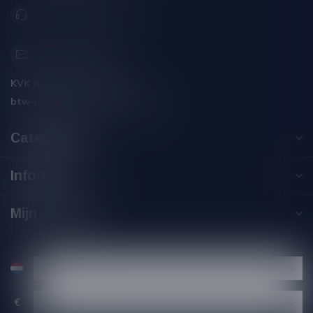
+31 (0) 566 842181
info@silersshop.nl
KVK nummer:
59550309
btw-nummer:
NL002229671B06
Categorieën
Informatie
Mijn account
€