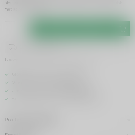
bier-vaten. Vol van mout, honing, karamel en een lange finish
met appel.
Lees meer
.
Toevoegen aan winkelwagen
1-3 werkdagen levertijd
Toevoegen om te vergelijken
Deel dit product
GRATIS
verzending vanaf
95 euro
in NL
Officiële leverancier bekende merken
Unieke producten,
voor een scherpe prijs
Flexibele klantenservice en uitgebreide kennis
Productomschrijving