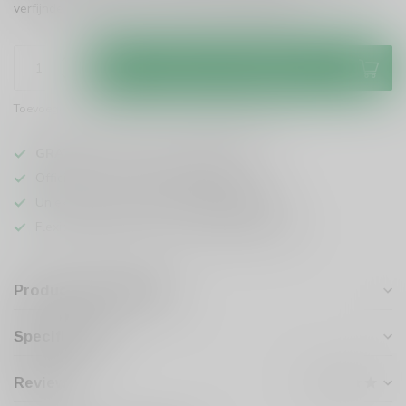
verfijnde ervaring voor elke liefhebber!
Lees meer
.
Toevoegen aan winkelwagen
Toevoegen om te vergelijken
Deel dit product
GRATIS
verzending vanaf
95 euro
in NL
Officiële leverancier bekende merken
Unieke producten,
voor een scherpe prijs
Flexibele klantenservice en uitgebreide kennis
Productomschrijving
Specificaties
Reviews