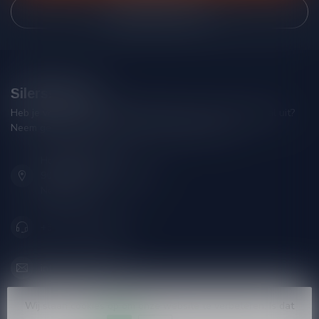
Bekijk onze winkel
Silersshop.nl
Heb je vragen over je bestelling of kom je er niet helemaal uit?
Neem gerust contact op met onze klantenservice!
Hoofdstraat 86
9001 AN Grou (Friesland)
Nederland
+31 (0) 566 842181
info@silersshop.nl
KVK nummer:
59550309
Wij slaan cookies op om onze website te verbeteren. Is dat
btw-nummer:
NL002229671B06