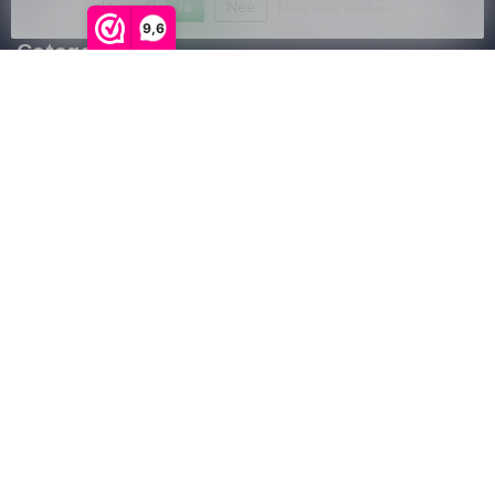
akkoord?
Ja
Nee
Meer over cookies »
9,6
Categorieën
Informatie
Mijn account
€