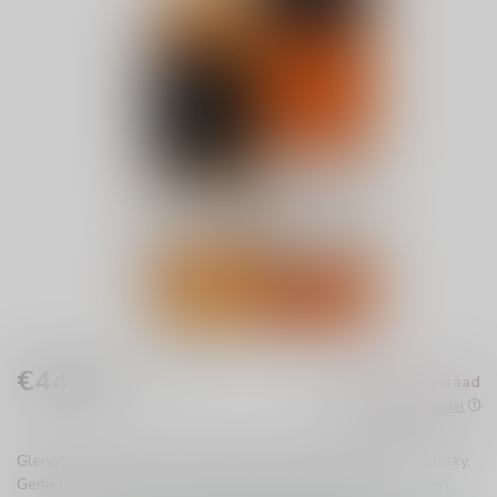
€44,99
Niet op voorraad
Incl. btw
Beschikbaar in de winkel
Glengoyne 10 jaar is de perfecte introductie tot Schotse whisky.
Geniet van rijpe appels, vanille en eikenhout in elke slok. Een