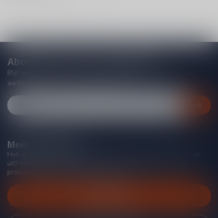
Abonneer je op onze nieuwsbrief
Blijf op de hoogte van acties, nieuwe producten, exclusieve
aanbiedingen en extra klantenkorting!
Meer informatie
Heb je vragen over onze producten of kom je er niet helemaal
uit? Neem gerust contact op met onze klantenservice, we
proberen je zo goed mogelijk te helpen!
Klantenservice