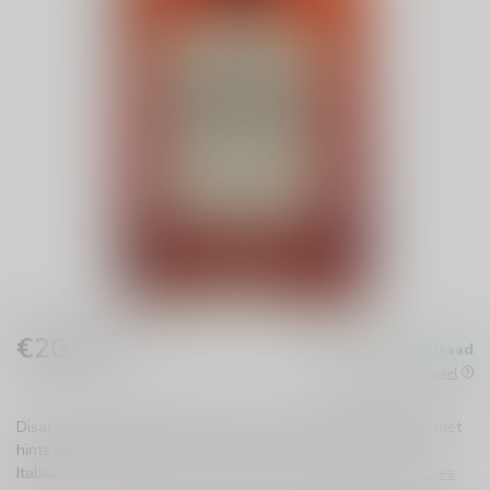
€20,99
Op voorraad
Incl. btw
Beschikbaar in de winkel
Disaronno Originale Likeur biedt een unieke amandelsmaak met
hints van vanille en koffie. Perfect puur of in cocktails, deze
Italiaanse klassieker is een must voor elke drankcollectie.
Lees