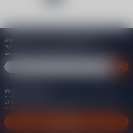
Abonneer je op onze nieuwsbrief
Blijf op de hoogte van acties, nieuwe producten, exclusieve
aanbiedingen en extra klantenkorting!
Meer informatie
Heb je vragen over onze producten of kom je er niet helemaal
uit? Neem gerust contact op met onze klantenservice, we
proberen je zo goed mogelijk te helpen!
Klantenservice