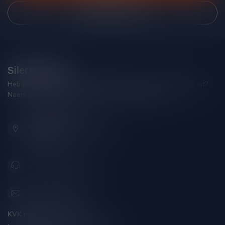
Bekijk onze winkel
Silersshop.nl
Heb je vragen over je bestelling of kom je er niet helemaal uit?
Neem gerust contact op met onze klantenservice!
Hoofdstraat 86
9001 AN Grou (Friesland)
Nederland
+31 (0) 566 842181
info@silersshop.nl
KVK nummer:
59550309