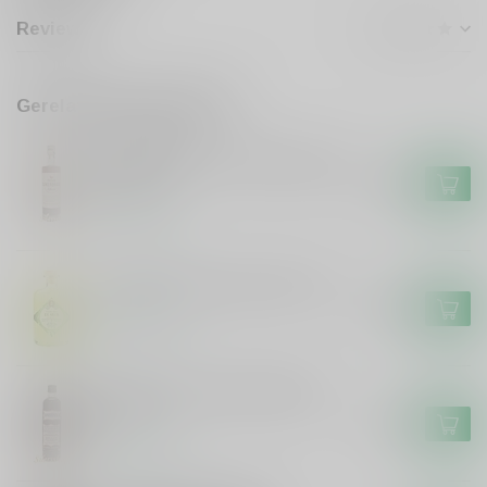
Reviews
Gerelateerde producten
DE CAMPEN
De Campen Friese Suikerbrood
Likeur
€17,99
Op voorraad
Grouster Limoncello De Siler
€19,99
Op voorraad
Smeerolie honing droplikeur
50cl
€11,99
Op voorraad