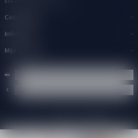
btw-nummer:
NL002229671B06
Categorieën
Informatie
Mijn account
€