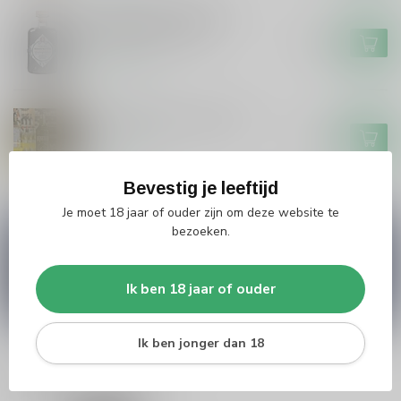
Grouster Drop/Salmiak
Skroefwetter 50cl
€16,99
Op voorraad
De Hunekop Monstershot
€16,99
Op voorraad
Bevestig je leeftijd
Je moet 18 jaar of ouder zijn om deze website te
bezoeken.
Vragen over dit product?
Heb je vragen over onze producten of kom je er
niet helemaal uit? Neem gerust contact op met
onze klantenservice
info@silersshop.nl
or
+31
Ik ben 18 jaar of ouder
566 842181
.
Ik ben jonger dan 18
Recent bekeken