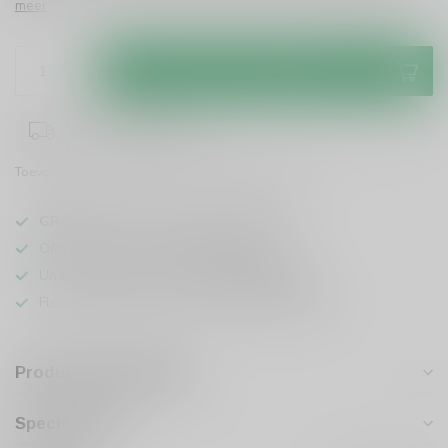
meer
.
Toevoegen aan winkelwagen
1-3 werkdagen levertijd
Toevoegen om te vergelijken
Deel dit product
GRATIS
verzending vanaf
95 euro
in NL
Officiële leverancier bekende merken
Unieke producten,
voor een scherpe prijs
Flexibele klantenservice en uitgebreide kennis
Productomschrijving
Specificaties