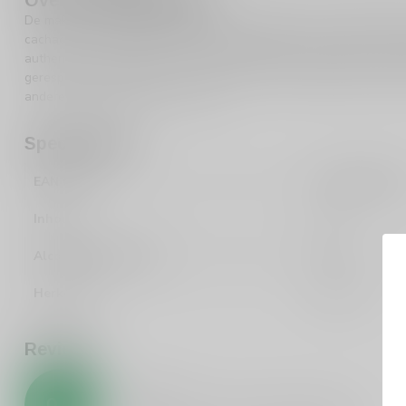
De makers van Cachaca 51 Pirassuninga hebben een lange gesch
cachaca. Ze combineren traditionele methoden met moderne tech
authentiek als eigentijds is. Hun toewijding aan kwaliteit en inno
gerespecteerde namen in de wereld van cachaca gemaakt. Ontde
andere soorten
rum
op Silersshop.
Specificaties
EAN Code
789600210813
Inhoud
70cl
Alcoholpercentage
40%
Herkomst
Brazilie
Reviews
0
/
5