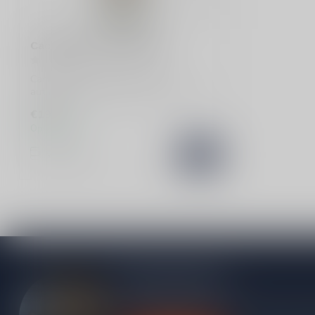
Cachaca 51 Pirassuninga
Cachaca 51 Pirassuninga is een
authentieke Braziliaanse drank met een
frisse, li...
€19,99
Op voorraad
Vergelijk
Meer informatie
Heb je vragen over onze producten of kom j
contact op met onze klantenservice, we pro