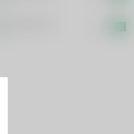
voorraad
U
u Pitu Cachaca de Brasil
€19,99
voorraad