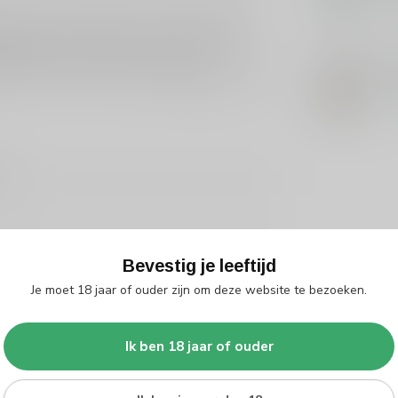
Op 
iedenis in het produceren van hoogwaardige
nieken om een product te creëren dat zowel
vatie heeft hen tot een van de meest
PIT
Pit
k meer over onze selectie van
Cachaca
of verken
Op 
3
Bevestig je leeftijd
Je moet 18 jaar of ouder zijn om deze website te bezoeken.
Ik ben 18 jaar of ouder
Je beoordeling toevoegen