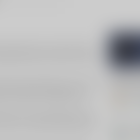
ie je meeneemt op een reis naar de tropen. Deze
 smaakprofiel, perfect voor iedereen die op zoek is
ercentage van 40% en een inhoud van 70cl, biedt
Gerelatee
ardoor het een uitstekende keuze is voor diegenen
te tonen maken het een perfecte basis voor
BA
om puur te genieten. De schroefdop zorgt ervoor dat
Bar
ieten van dezelfde hoogwaardige ervaring.
Op 
d bekend staat om zijn levendige cultuur en rijke
nga, waar de suikerrietvelden gedijen onder de
YEN
n zorgt voor een authentieke smaakervaring die je
Yen