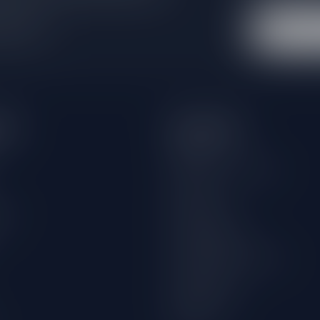
 winkel
eën
Informatie
Over ons
Algemene voorwaarden
Disclaimer
wijn
Privacy Policy
Betaalmethoden
Verzenden & retourneren
Klantenservice
Winkellocatie