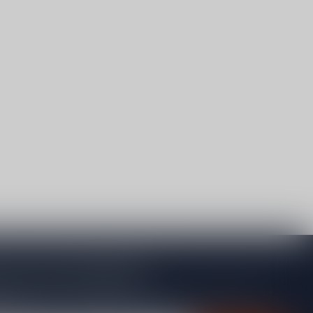
je op onze nieuwsbrief
gte van acties, nieuwe producten, exclusieve aanbiedingen en
rting!