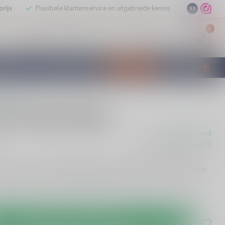
rijs
Flexibele klantenservice en uitgebreide kennis
9.6
0
Mijn account
Verlanglijst
EUR
STILLEERD
KLANTENSERVICE
AANBIEDINGEN
€
Incl. btw
rdelingen
51 Pirassuninga
Op voorraad
w
Beschikbaar in de winkel
nga is een authentieke Braziliaanse drank met een frisse, lichte
cocktails of puur. Geniet van de tropische ervaring in elke slok!
Toevoegen aan winkelwagen