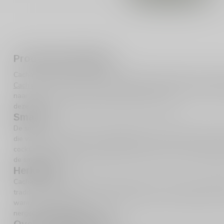
Productomschrijving
Cachaca 51 Pirassuninga is een authentieke Braziliaanse drank d
Cachaca
is een type rum dat bekend staat om zijn frisse en lichte
naar een unieke en verfrissende drankervaring. Met een alcoholp
deze fles de ideale balans tussen kracht en finesse.
Smaak
De smaak van Cachaca 51 Pirassuninga is fris, droog en licht, wa
die van een subtiele en toch karaktervolle drank houden. De lich
cocktails zoals de klassieke Caipirinha, maar het is ook heerlijk 
de smaken goed behouden blijven, zodat je keer op keer kunt gen
Herkomst
Cachaca 51 Pirassuninga komt uit Brazilië, een land dat wereldwij
tradities. Deze
Cachaca
wordt geproduceerd in de regio Pirassunu
warme Braziliaanse zon. Dit geeft de drank zijn unieke karakter e
nergens anders vindt.
Over de Distilleerderij