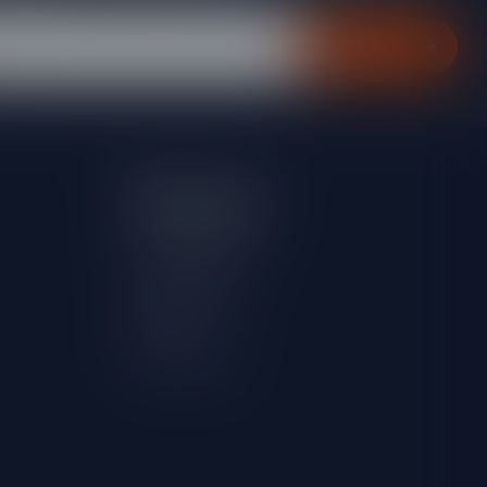
Abonneer
Mijn account
Account informatie
Mijn bestellingen
Mijn verlanglijst
Vergelijk
Alle producten