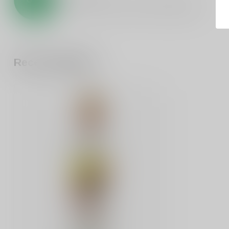
0
sterren op basis van
0
beoordelingen
Recent bekeken