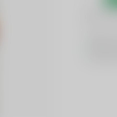
1-3 werkdagen
Toevoegen om te verge
GRATIS
verzend
Officiële lever
Unieke product
Flexibele klante