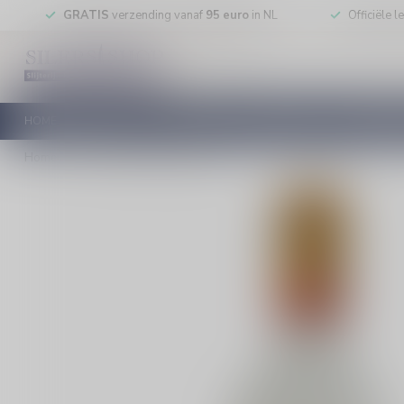
GRATIS
verzending vanaf
95 euro
in NL
Officiële 
HOME
RODE WIJN
WITTE WIJN
ROSE WIJN
MOUSSEREN
Home
/
Cachaca 51 Pirassuninga