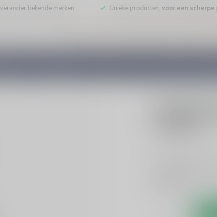
leverancier bekende merken
Unieke producten,
voor een scherpe p
DE WIJN
PORT/DESSERT
WHISKY
RUM
COGNAC
GEDI
0 beoo
Cachaca 
€19,99
Incl. bt
Cachaca 51 Pirassuni
smaak. Perfect voor 
Lees meer
.