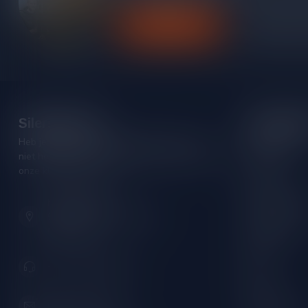
Klantenservice
Bekijk onze
Silersshop.nl
Categori
Heb je vragen over je bestelling of kom je er
Rode wijn
niet helemaal uit? Neem gerust contact op met
Witte wijn
onze klantenservice!
Rose wijn
Hoofdstraat 86
Mousserende 
9001 AN Grou (Friesland)
Port/Dessert
Nederland
Whisky
+31 (0) 566 842181
Rum
Cognac
info@silersshop.nl