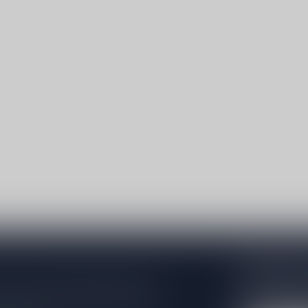
Abonneer 
e er niet helemaal uit? Neem gerust
Blijf op de hoo
beren je zo goed mogelijk te helpen!
extra klantenko