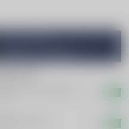
Vragen over dit product?
Heb je vragen over onze producten of kom je er niet helemaal
uit? Neem gerust contact op met onze klantenservice
info@silersshop.nl
or
+31 566 842181
.
rde producten
RSOL
sol Barsol Pisco Primero Quebranta
€27,95
voorraad
I RAKI
i Raki Yeni Raki Cachaca
€19,99