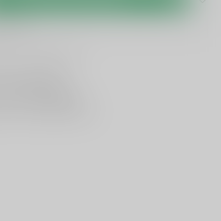
 levertijd
lijken
Deel dit product
ing vanaf
95 euro
in NL
ancier bekende merken
en,
voor een scherpe prijs
nservice en uitgebreide kennis