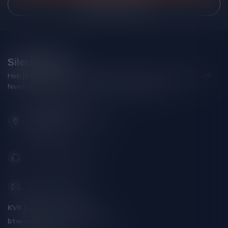
Bekijk onze winkel
Silersshop.nl
Heb je vragen over je bestelling of kom je er niet helemaal uit?
Neem gerust contact op met onze klantenservice!
Hoofdstraat 86
9001 AN Grou (Friesland)
Nederland
+31 (0) 566 842181
info@silersshop.nl
KVK nummer:
59550309
btw-nummer:
NL002229671B06