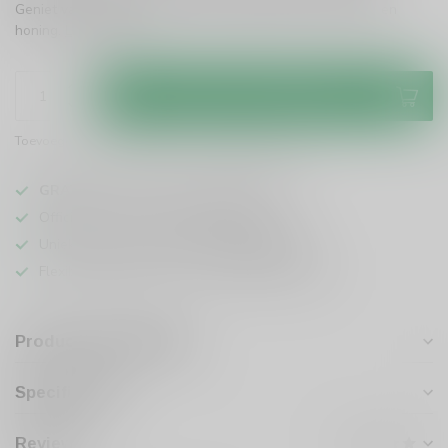
Geniet van de fruitige tonen en subtiele hints van vanille en
honing.
Lees meer
.
Toevoegen aan winkelwagen
Toevoegen om te vergelijken
Deel dit product
GRATIS
verzending vanaf
95 euro
in NL
Officiële leverancier bekende merken
Unieke producten,
voor een scherpe prijs
Flexibele klantenservice en uitgebreide kennis
Productomschrijving
Specificaties
Reviews