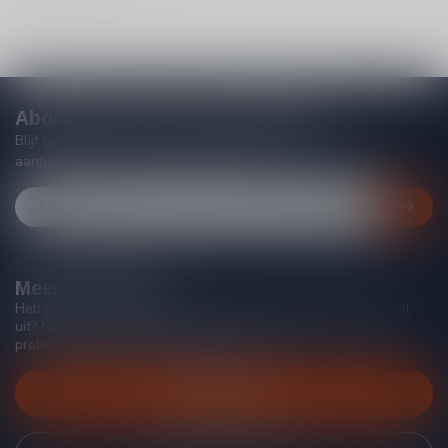
Abonneer je op onze nieuwsbrief
Blijf op de hoogte van acties, nieuwe producten, exclusieve
aanbiedingen en extra klantenkorting!
Meer informatie
Heb je vragen over onze producten of kom je er niet helemaal
uit? Neem gerust contact op met onze klantenservice, we
proberen je zo goed mogelijk te helpen!
Klantenservice