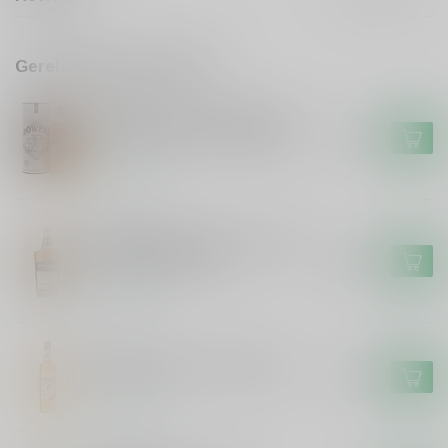
Gerelateerde producten
POWERS
Powers Powers Gold John's
Lane 12 Years Irish Whiskey
€69,99
Op voorraad
MIDLETON
Midleton Midleton Very Rare
Irish Whiskey 2024
€249,99
Op voorraad
PADDY
Paddy Paddy Irish Whiskey
€20,99
Op voorraad