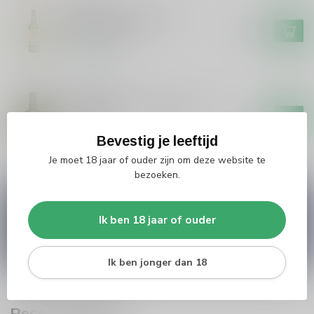
JAMESON
Jameson Jameson Irish
Whiskey 100cl
€32,50
Op voorraad
CONNEMARA
Connemara Connemara Irish
Whiskey
€37,99
Bevestig je leeftijd
Op voorraad
Je moet 18 jaar of ouder zijn om deze website te
bezoeken.
Vragen over dit product?
Heb je vragen over onze producten of kom je er
Ik ben 18 jaar of ouder
niet helemaal uit? Neem gerust contact op met
onze klantenservice
info@silersshop.nl
or
+31
566 842181
.
Ik ben jonger dan 18
Recent bekeken