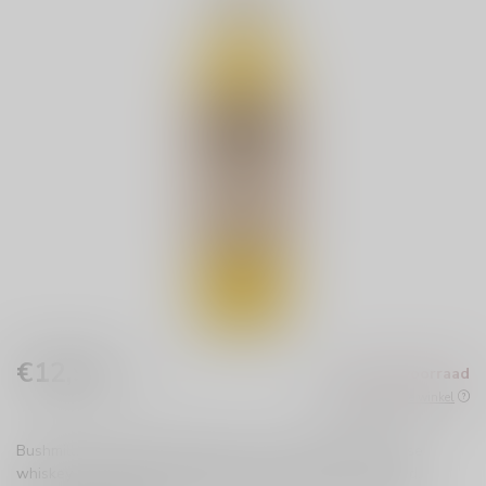
€12,99
Niet op voorraad
Incl. btw
Beschikbaar in de winkel
Bushmills Original Irish Whiskey 35cl is een klassieke Ierse
whiskey met een perfecte balans van zoetheid en frisheid.