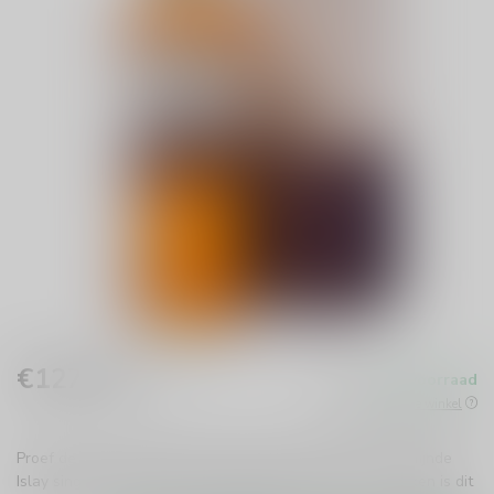
€127,49
Op voorraad
Incl. btw
Beschikbaar in de winkel
Proef de rijke complexiteit van Bowmore 18 jaar, een verfijnde
Islay single malt. Met zijn rokerige karakter en volle smaken is dit