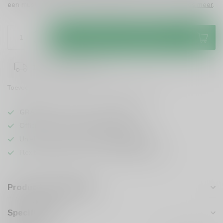
een must voor elke whisky-liefhebber. Ontdek het nu!
Lees meer
.
Toevoegen aan winkelwagen
1-3 werkdagen levertijd
Toevoegen om te vergelijken
Deel dit product
GRATIS
verzending vanaf
95 euro
in NL
Officiële leverancier bekende merken
Unieke producten,
voor een scherpe prijs
Flexibele klantenservice en uitgebreide kennis
Productomschrijving
Specificaties