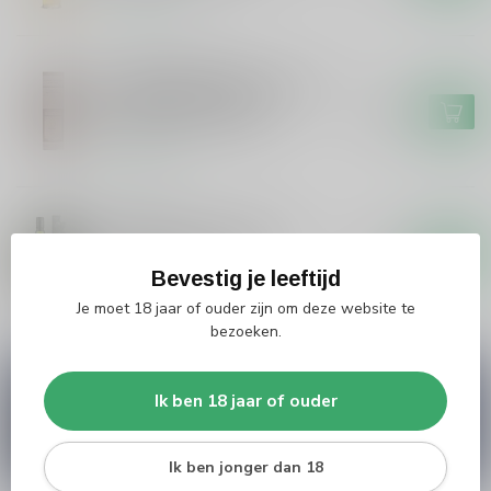
Op voorraad
GORDON&MACPHAIL
Gordon&Macphail Gordon &
Macphail Ardbeg 1978
€679,99
Connoisseurs Choice
Op voorraad
ARDBEG
Ardbeg Ardbeg 19 years
Traigh Bhan Batch 3
€399,99
Bevestig je leeftijd
Op voorraad
Je moet 18 jaar of ouder zijn om deze website te
bezoeken.
Vragen over dit product?
Ik ben 18 jaar of ouder
Heb je vragen over onze producten of kom je er
niet helemaal uit? Neem gerust contact op met
onze klantenservice
info@silersshop.nl
or
+31
566 842181
.
Ik ben jonger dan 18