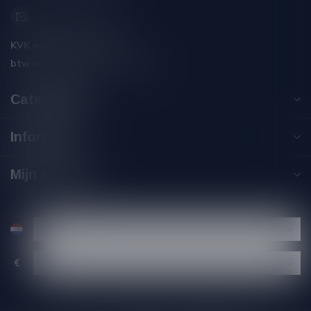
info@silersshop.nl
KVK nummer:
59550309
btw-nummer:
NL002229671B06
Categorieën
Informatie
Mijn account
€