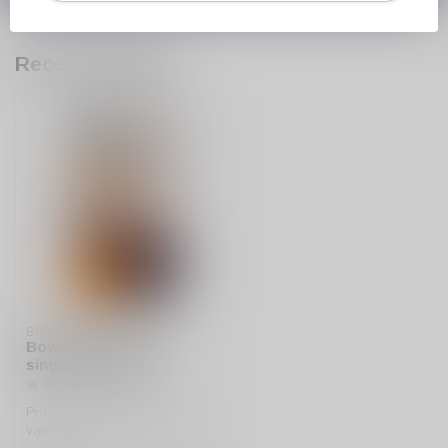
Recent bekeken
BOWMORE
Bowmore 18 years
single malt whisky
Proef de rijke complexiteit
van Bowmore 18 jaar, een