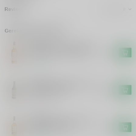
Reviews
Gerelateerde producten
SIGNATORY
Signatory Signatory Vintage
100 proof Caol Ila 2012 #70
€49,99
Op voorraad
LAPHROAIG
Laphroaig Laphroaig 25 years
single malt whisky
€399,99
Niet op voorraad
FINLAGGAN
Finlaggan Finlaggan Original
Single Malt Whisky
€29,99