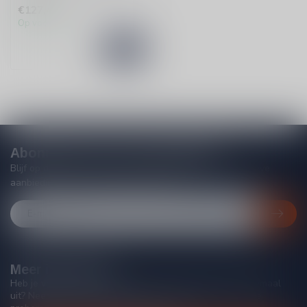
verfijnde Islay single malt...
€127,49
Op voorraad
Abonneer je op onze nieuwsbrief
Blijf op de hoogte van acties, nieuwe producten, exclusieve
aanbiedingen en extra klantenkorting!
Meer informatie
Heb je vragen over onze producten of kom je er niet helemaal
uit? Neem gerust contact op met onze klantenservice, we