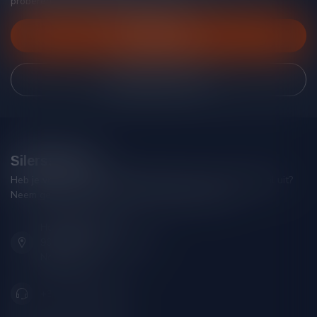
proberen je zo goed mogelijk te helpen!
Klantenservice
Bekijk onze winkel
Silersshop.nl
Heb je vragen over je bestelling of kom je er niet helemaal uit?
Neem gerust contact op met onze klantenservice!
Hoofdstraat 86
9001 AN Grou (Friesland)
Nederland
+31 (0) 566 842181