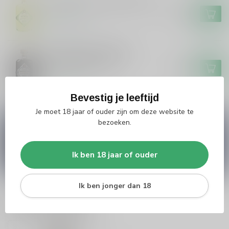
Grouster Limoncello De Siler
€19,99
Op voorraad
Grouster Drop/Salmiak
Skroefwetter 50cl
€16,99
Op voorraad
Bevestig je leeftijd
Je moet 18 jaar of ouder zijn om deze website te
bezoeken.
Vragen over dit product?
Heb je vragen over onze producten of kom je er
niet helemaal uit? Neem gerust contact op met
onze klantenservice
info@silersshop.nl
or
+31
Ik ben 18 jaar of ouder
566 842181
.
Ik ben jonger dan 18
Recent bekeken