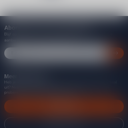
Abonneer je op onze nieuwsbrief
Blijf op de hoogte van acties, nieuwe producten, exclusieve
aanbiedingen en extra klantenkorting!
Meer informatie
Heb je vragen over onze producten of kom je er niet helemaal
uit? Neem gerust contact op met onze klantenservice, we
proberen je zo goed mogelijk te helpen!
Klantenservice
Bekijk onze winkel