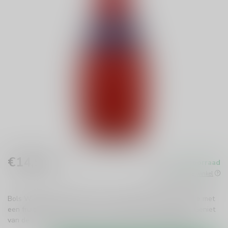
€14,99
Op voorraad
Incl. btw
Beschikbaar in de winkel
Bols Watermelon Likeur is een verfrissende, zoete traktatie met
een fruitige smaak. Perfect voor cocktails of mixdrankjes. Geniet
van de zomerse vibes met deze unieke likeur!
Lees meer
.