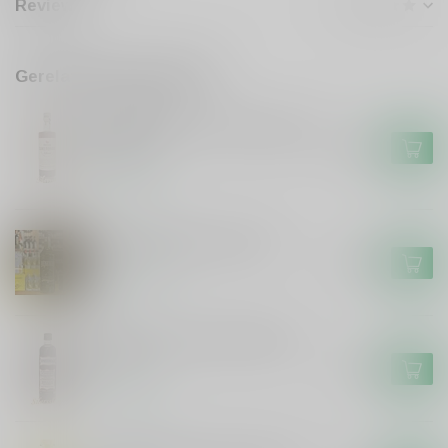
Reviews
Gerelateerde producten
DE CAMPEN
De Campen Friese Suikerbrood
Likeur
€17,99
Op voorraad
De Hunekop Monstershot
€16,99
Op voorraad
Smeerolie honing droplikeur
50cl
€11,99
Op voorraad