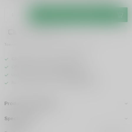
Toevoegen aan winkelwagen
1-3 werkdagen levertijd
Toevoegen om te vergelijken
Deel dit product
GRATIS
verzending vanaf
95 euro
in NL
Officiële leverancier bekende merken
Unieke producten,
voor een scherpe prijs
Flexibele klantenservice en uitgebreide kennis
Productomschrijving
Specificaties