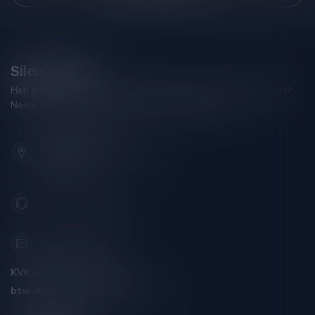
Silersshop.nl
Heb je vragen over je bestelling of kom je er niet helemaal uit?
Neem gerust contact op met onze klantenservice!
Hoofdstraat 86
9001 AN Grou (Friesland)
Nederland
+31 (0) 566 842181
info@silersshop.nl
KVK nummer:
59550309
btw-nummer:
NL002229671B06