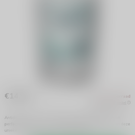
€14,99
Niet op voorraad
Incl. btw
Beschikbaar in de winkel
Antidote 0.0 Gin is een verfrissende alcoholvrije gin met een
perfecte balans van zoet en fruitig. Geniet zonder kater van deze
unieke smaakervaring uit Frankrijk!
Lees meer
.