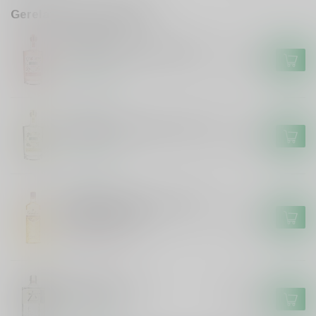
Gerelateerde producten
ANTIDOTE
Antidote Antidote Pink Gin
€24,99
Op voorraad
ANTIDOTE
Antidote Antidote Citron Gin
€24,99
Op voorraad
GORDONS
Gordons Gordon's Tropical
Passionfruit Gin
€17,99
Niet op voorraad
ROKU
Roku Roku Gin
€31,99