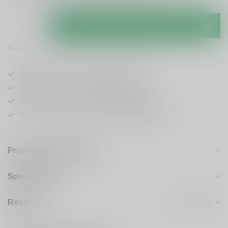
Toevoegen aan winkelwagen
Toevoegen om te vergelijken
Deel dit product
GRATIS
verzending vanaf
95 euro
in NL
Officiële leverancier bekende merken
Unieke producten,
voor een scherpe prijs
Flexibele klantenservice en uitgebreide kennis
Productomschrijving
Specificaties
Reviews