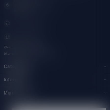
Hoofdstraat 86
9001 AN Grou (Friesland)
Nederland
+31 (0) 566 842181
info@silersshop.nl
KVK nummer:
59550309
btw-nummer:
NL002229671B06
Categorieën
Informatie
Mijn account