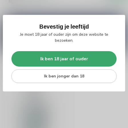
Op voorraad
Vragen over dit product?
Bevestig je leeftijd
Heb je vragen over onze producten of kom je er
Je moet 18 jaar of ouder zijn om deze website te
niet helemaal uit? Neem gerust contact op met
bezoeken.
onze klantenservice
info@silersshop.nl
or
+31
566 842181
.
Ik ben 18 jaar of ouder
Recent bekeken
Ik ben jonger dan 18