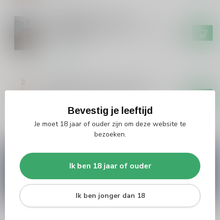
GLENALLACHIE
Glenallachie Meikle Toir
72ppm Peated Speyside The
€154,99
Turbo #2025
Op voorraad
SIGNATORY
Signatory Signatory Vintage
100 proof Caol Ila 2012 #70
€49,99
Bevestig je leeftijd
Op voorraad
Je moet 18 jaar of ouder zijn om deze website te
bezoeken.
Vragen over dit product?
Heb je vragen over onze producten of kom je er
Ik ben 18 jaar of ouder
niet helemaal uit? Neem gerust contact op met
onze klantenservice
info@silersshop.nl
or
+31
566 842181
.
Ik ben jonger dan 18