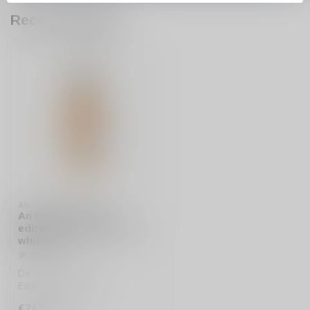
Recent bekeken
AN CNOC
An Cnoc Distillers
edition 2000 single malt
whisky
De An Cnoc Distillers
Edition 2000 is een
uitzonderlijke single malt
€74,99