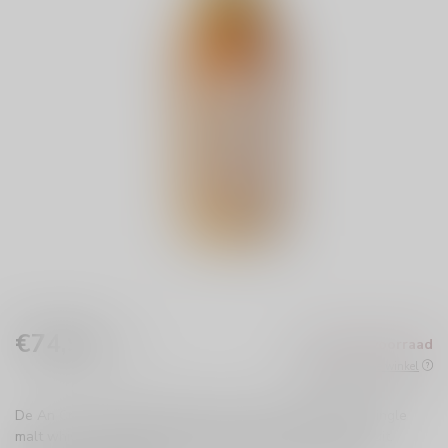
€74,99
Niet op voorraad
Incl. btw
Beschikbaar in de winkel
De An Cnoc Distillers Edition 2000 is een uitzonderlijke single
malt whisky met rijke smaken van vanille en gedroogd fruit.