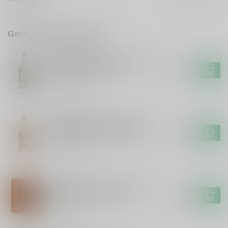
Gerelateerde producten
HAZELBURN
Hazelburn Hazelburn 10 years
Single Malt #25/174
€69,99
Niet op voorraad
SPRINGBANK
Springbank Springbank 12
years Cask Strength 55.5%
€124,99
Niet op voorraad
ARRAN
Arran Arran 30 years Sherry
Hogshead First Years
€749,99
Op voorraad