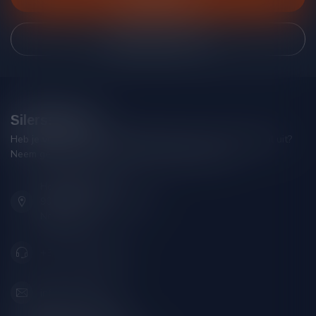
Bekijk onze winkel
Silersshop.nl
Heb je vragen over je bestelling of kom je er niet helemaal uit?
Neem gerust contact op met onze klantenservice!
Hoofdstraat 86
9001 AN Grou (Friesland)
Nederland
+31 (0) 566 842181
info@silersshop.nl