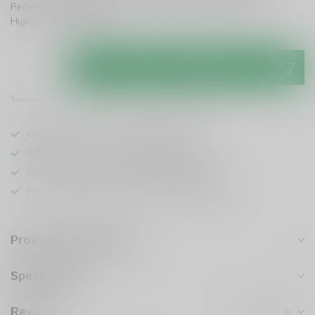
Perfect voor zowel kenners als nieuwkomers. Proef de
Highlands!
Lees meer
.
Toevoegen aan winkelwagen
Toevoegen om te vergelijken
Deel dit product
GRATIS
verzending vanaf
95 euro
in NL
Officiële leverancier bekende merken
Unieke producten,
voor een scherpe prijs
Flexibele klantenservice en uitgebreide kennis
Productomschrijving
Specificaties
Reviews