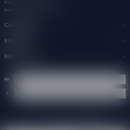
KVK nummer:
59550309
btw-nummer:
NL002229671B06
Categorieën
Informatie
Mijn account
€